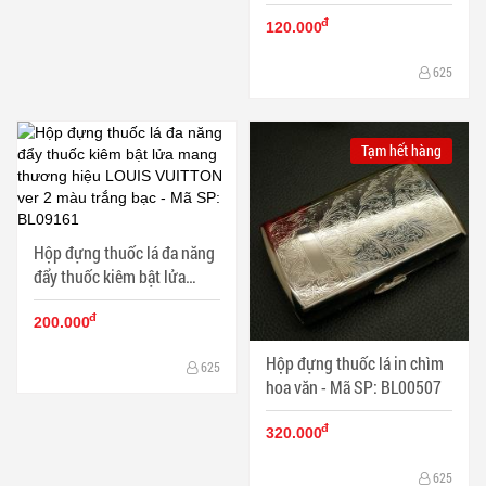
lửa khò Audi màu trắng -
đ
Mã SP: BL01991
120.000
625
Tạm hết hàng
Hộp đựng thuốc lá đa năng
đẩy thuốc kiêm bật lửa
mang thương hiệu LOUIS
đ
VUITTON ver 2 màu trắng
200.000
bạc - Mã SP: BL09161
Hộp đựng thuốc lá in chìm
625
hoa văn - Mã SP: BL00507
đ
320.000
625