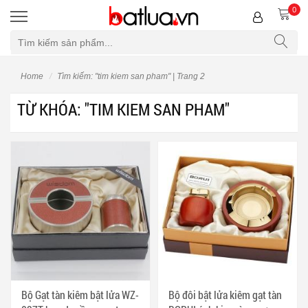
0
Bộ lọc
Home
Tìm kiếm: "tim kiem san pham" | Trang 2
TỪ KHÓA: "TIM KIEM SAN PHAM"
Bộ Gạt tàn kiêm bật lửa WZ-
Bộ đôi bật lửa kiêm gạt tàn