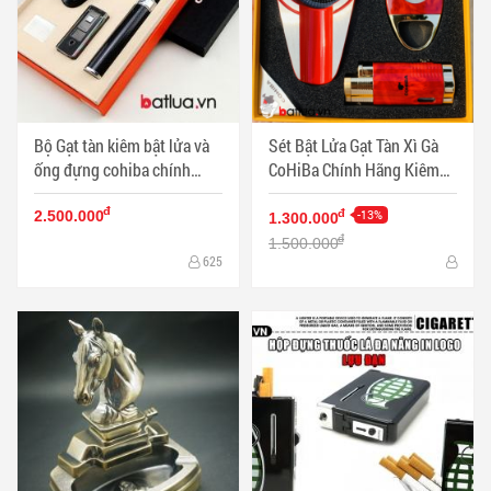
Bộ Gạt tàn kiêm bật lửa và
Sét Bật Lửa Gạt Tàn Xì Gà
ống đựng cohiba chính
CoHiBa Chính Hãng Kiêm
hãng bảo hành 6 tháng - Mã
Đồ Cắt Bằng Thép Không Rỉ
đ
SP: BL03098
Cực Bén - Mã SP: PKXG433
-13%
đ
2.500.000
1.300.000
đ
1.500.000
625