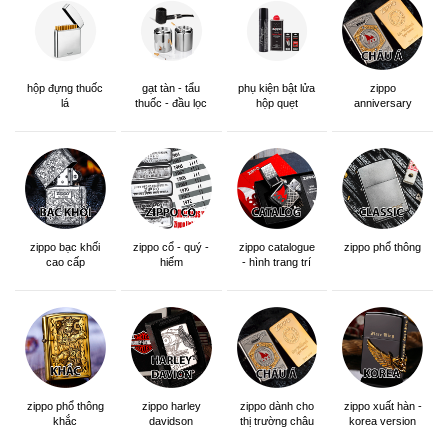
hộp đựng thuốc
gạt tàn - tẩu
phụ kiện bật lửa
zippo
lá
thuốc - đầu lọc
hộp quẹt
anniversary
edition
zippo bạc khối
zippo cổ - quý -
zippo catalogue
zippo phổ thông
cao cấp
hiếm
- hình trang trí
zippo phổ thông
zippo dành cho
zippo xuất hàn -
zippo harley
khắc
thị trường châu
korea version
davidson
á khắc siêu đẹp