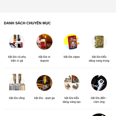
DANH SÁCH CHUYÊN MỤC
bật lửa và phụ
bật lửa st
bật lửa zippo
bật lửa kiểu
kiện xì gà
dupont
dáng sang trọng
bật lửa xăng
bật lửa - quẹt ga
bật lửa kiểu
bật lửa điện -
dáng sáng tạo
cảm ứng