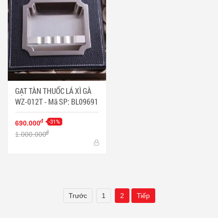
GẠT TÀN THUỐC LÁ XÌ GÀ
WZ-012T - Mã SP: BL09691
-31%
đ
690.000
đ
1.000.000
Trước
1
2
Tiếp