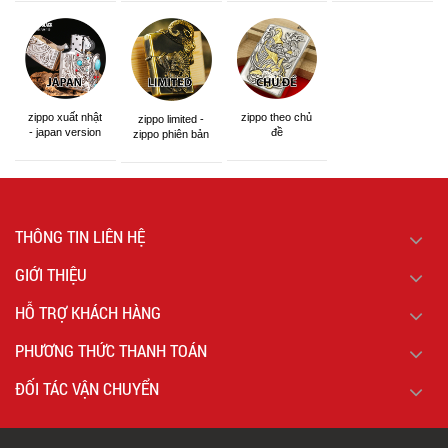
zippo xuất nhật
zippo theo chủ
zippo limited -
- japan version
đề
zippo phiên bản
giới hạn
THÔNG TIN LIÊN HỆ
GIỚI THIỆU
HỖ TRỢ KHÁCH HÀNG
PHƯƠNG THỨC THANH TOÁN
ĐỐI TÁC VẬN CHUYỂN