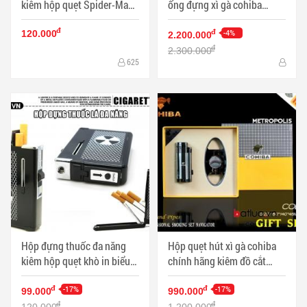
kiêm hộp quẹt Spider-Man
ống đựng xì gà cohiba
lửa khè đen tuyền - Mã SP:
chuyên dụng sang trọng -
đ
BL01992
Mã SP: PKXG327
-4%
đ
120.000
2.200.000
đ
2.300.000
625
Hộp đựng thuốc đa năng
Hộp quẹt hút xì gà cohiba
kiêm hộp quẹt khò in biểu
chính hãng kiêm đồ cắt
tưởng nguyên tử - Mã SP:
bằng thép không rỉ cực bén
BL01999
-17%
- Mã SP: PKXG024
-17%
đ
đ
99.000
990.000
đ
đ
120.000
1.200.000