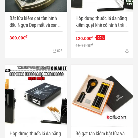
Bật lửa kiêm gạt tàn hình
Hộp đựng thuốc lá đa năng
đầu Ngựa Đẹp mắt và sang
kiêm quẹt khè có hình trái
trọng DH-A801 MS77 021 -
bom - Mã SP: BL02000
đ
Mã SP: BL00468
-20%
đ
300.000
120.000
đ
150.000
625
Hộp đựng thuốc lá đa năng
Bộ gạt tàn kiêm bật lửa và