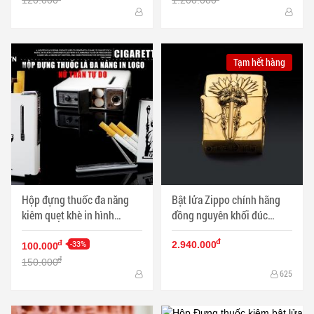
Tạm hết hàng
Hộp đựng thuốc đa năng
Bật lửa Zippo chính hãng
kiêm quẹt khè in hình
đồng nguyên khối đúc
tượng nữ thần tự do mầu
thanh kiếm Diablo - Mã SP:
đ
trắng - Mã SP: BL01997
-33%
BL09151
đ
2.940.000
100.000
đ
150.000
625