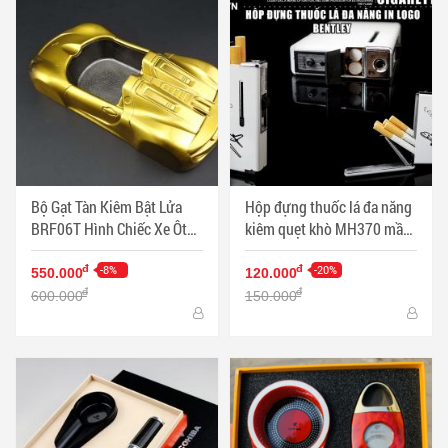
Bộ Gạt Tàn Kiêm Bật Lửa
Hộp đựng thuốc lá đa năng
BRF06T Hình Chiếc Xe Ôtô
kiêm quẹt khò MH370 mầu
Thể Thao Sáng Tạo - Mã SP:
trắng - Mã SP: BL01998
BL09700
-8%
-20%
đ
đ
550.000
120.000
đ
đ
600.000
150.000