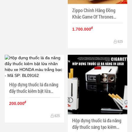
Zippo Chính Hãng Đồng
Khắc Game Of Thrones
Hoạt tiết Ngàn Kiếm - Mã
đ
SP: ZPC1079
1.700.000
625
Hộp đựng thuốc lá đa năng
đẩy thuốc kiêm bật lửa
nhãn hiệu xe HONDA màu
đ
trắng bạc - Mã SP: BL09162
200.000
625
Hộp đựng thuốc lá đa năng
đẩy thuốc sáng tạo kiêm