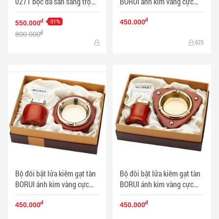
027T bọc da sần sang trọng
BORUI ánh kim vàng cực
- Mã SP: BL09688
đẹp BR-06T MS77 010 - Mã
đ
-31%
SP: BL00472
đ
450.000
550.000
đ
800.000
625
Bộ đôi bật lửa kiêm gạt tàn
Bộ đôi bật lửa kiêm gạt tàn
BORUI ánh kim vàng cực
BORUI ánh kim vàng cực
đẹp BR-05T MS77 007 - Mã
đẹp BR-02T MS77 011 - Mã
đ
đ
SP: BL00476
SP: BL00471
450.000
450.000