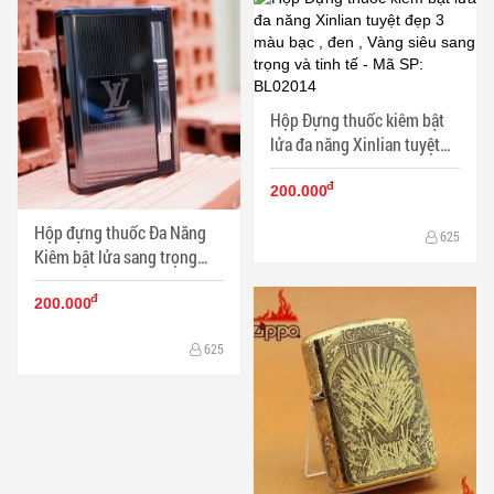
Hộp Đựng thuốc kiêm bật
lửa đa năng Xinlian tuyệt
đẹp 3 màu bạc , đen , Vàng
đ
siêu sang trọng và tinh tế -
200.000
Mã SP: BL02014
Hộp đựng thuốc Đa Năng
625
Kiêm bật lửa sang trọng
mang nhãn hiệu
đ
LouisVuitton - Mã SP:
200.000
BL01887
625