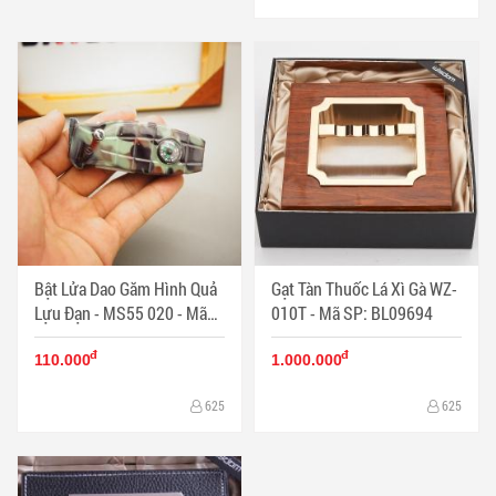
Bật Lửa Dao Găm Hình Quả
Gạt Tàn Thuốc Lá Xì Gà WZ-
Lựu Đạn - MS55 020 - Mã
010T - Mã SP: BL09694
SP: BL00050
đ
đ
110.000
1.000.000
625
625