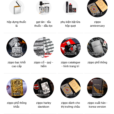
hộp đựng thuốc
gạt tàn - tẩu
phụ kiện bật lửa
zippo
lá
thuốc - đầu lọc
hộp quẹt
anniversary
edition
zippo bạc khối
zippo cổ - quý -
zippo catalogue
zippo phổ thông
cao cấp
hiếm
- hình trang trí
zippo phổ thông
zippo dành cho
zippo xuất hàn -
zippo harley
khắc
thị trường châu
korea version
davidson
á khắc siêu đẹp