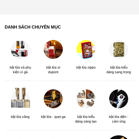
DANH SÁCH CHUYÊN MỤC
bật lửa và phụ
bật lửa st
bật lửa zippo
bật lửa kiểu
kiện xì gà
dupont
dáng sang trọng
bật lửa xăng
bật lửa - quẹt ga
bật lửa kiểu
bật lửa điện -
dáng sáng tạo
cảm ứng