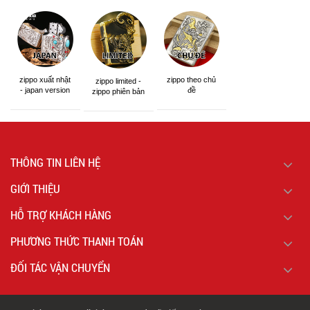
zippo xuất nhật
zippo theo chủ
zippo limited -
- japan version
đề
zippo phiên bản
giới hạn
THÔNG TIN LIÊN HỆ
GIỚI THIỆU
HỖ TRỢ KHÁCH HÀNG
PHƯƠNG THỨC THANH TOÁN
ĐỐI TÁC VẬN CHUYỂN