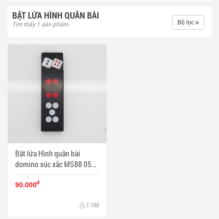
BẬT LỬA HÌNH QUÂN BÀI
Bộ lọc
Tìm thấy 1 sản phẩm
Bật lửa Hình quân bài
domino xúc xắc MS88 051 -
Mã SP: BL00093
đ
90.000
7.188