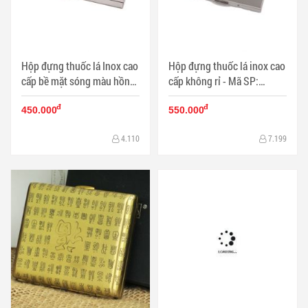
Hộp đựng thuốc lá Inox cao
Hộp đựng thuốc lá inox cao
cấp bề mặt sóng màu hồng
cấp không rỉ - Mã SP:
đậm - Mã SP: BL09767
BL09763
đ
đ
450.000
550.000
4.110
7.199