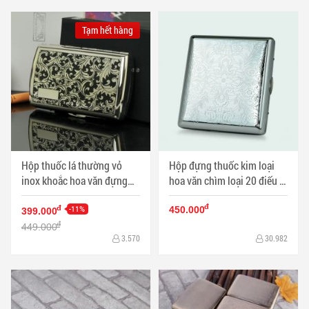
Tạm hết hàng
Hộp thuốc lá thường vỏ
Hộp đựng thuốc kim loại
inox khoắc hoa văn đựng
hoa văn chìm loại 20 điếu -
12 điếu - Mã SP: HTL0036
Mã SP: HTL0043
đ
-11%
đ
450.000
399.000
đ
449.000
3.570
30.982