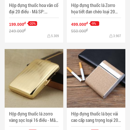
Hộp đựng thuốc hoa văn cổ
Hộp đựng thuốc lá Zorro
đại 20 điếu - Mã SP:
họa tiết đan chéo loại 20
HTL0021
điếu - Mã SP: HTL0012
-20%
-9%
đ
đ
199.000
499.000
đ
đ
249.000
550.000
5.309
3.907
Hộp đựng thuốc lá zorro
Hộp đựng thuốc lá bọc vải
vàng sọc loại 16 điếu - Mã
cao cấp sang trọng loại 20
SP: HTL0008
điếu - Mã SP: HTL0006V