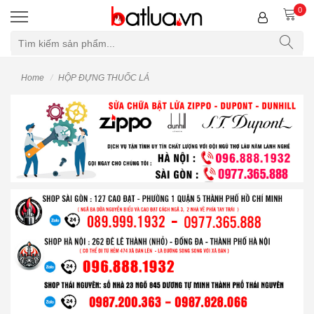
0
Home
HỘP ĐỰNG THUỐC LÁ