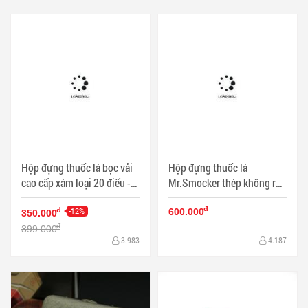
Hộp đựng thuốc lá bọc vải
Hộp đựng thuốc lá
cao cấp xám loại 20 điếu -
Mr.Smocker thép không rỳ
Mã SP: HTL0006VD
bạc trắng ( loại 20 điều ) -
đ
-12%
Mã SP: BL03177
đ
600.000
350.000
đ
399.000
3.983
4.187