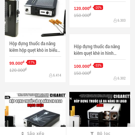
Hộp đựng thuốc đa năng
Hộp đựng thuốc lá đa năng
kiêm hộp quẹt khò in biểu
kiêm quẹt khò MH370 mầu
tưởng nguyên tử
trắng
-17%
-20%
đ
đ
99.000
120.000
đ
đ
120.000
150.000
6.414
6.303
Sắp xếp
Bộ lọc