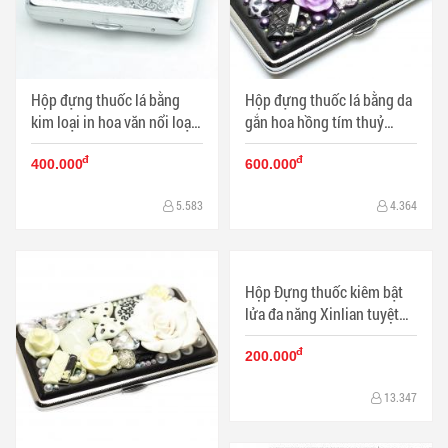
Hộp đựng thuốc lá bằng
Hộp đựng thuốc lá bằng da
kim loại in hoa văn nổi loại
gắn hoa hồng tím thuỷ
16 điếu
chung
đ
đ
400.000
600.000
5.583
4.364
Hộp Đựng thuốc kiêm bật
lửa đa năng Xinlian tuyệt
đẹp 3 màu bạc , đen , Vàng
đ
siêu sang trọng và tinh tế
200.000
13.347