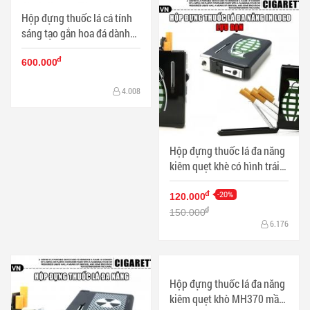
Hộp đựng thuốc lá cá tính
sáng tạo gắn hoa đá dành
cho các bạn gái
đ
600.000
4.008
Hộp đựng thuốc lá đa năng
kiêm quẹt khè có hình trái
bom
-20%
đ
120.000
đ
150.000
6.176