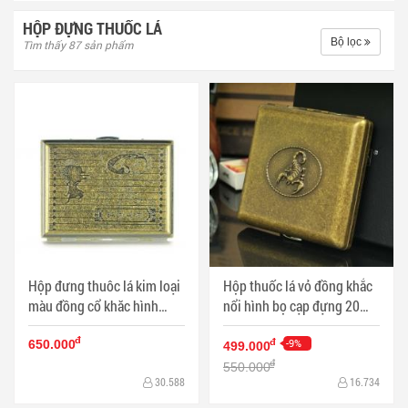
HỘP ĐỰNG THUỐC LÁ
Bộ lọc
Tìm thấy 87 sản phẩm
Hộp đưng thuôc lá kim loại
Hộp thuốc lá vỏ đồng khắc
màu đồng cổ khăc hình
nổi hình bọ cạp đựng 20
trung cổ loại 16 điếu - Mã
điếu - Mã SP: HTL0037
đ
SP: HTL0041
-9%
đ
650.000
499.000
đ
550.000
30.588
16.734