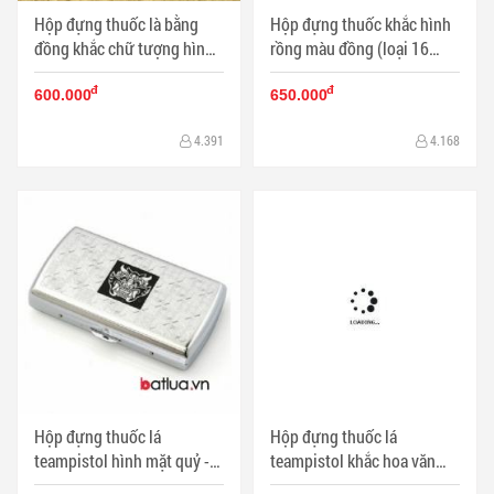
Hộp đựng thuốc là bằng
Hộp đựng thuốc khắc hình
đồng khắc chữ tượng hình
rồng màu đồng (loại 16
(18 điếu) - Mã SP: HTL9738
điếu) - Mã SP: BL09215
đ
đ
600.000
650.000
4.391
4.168
Hộp đựng thuốc lá
Hộp đựng thuốc lá
teampistol hình mặt quỷ -
teampistol khắc hoa văn
Mã SP: HTL9206
đồng ( 20 Điếu ) - Mã SP: