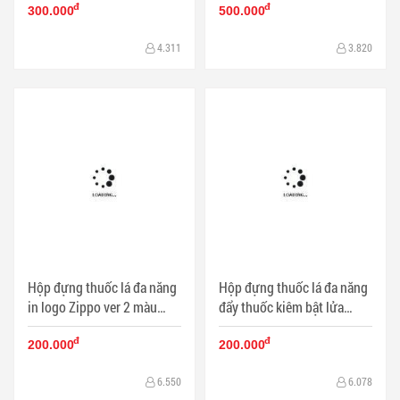
đ
đ
HTL9204
300.000
500.000
4.311
3.820
Hộp đựng thuốc lá đa năng
Hộp đựng thuốc lá đa năng
in logo Zippo ver 2 màu
đẩy thuốc kiêm bật lửa
trắng bạc - Mã SP: BL09163
nhãn hiệu xe HONDA màu
đ
đ
trắng bạc - Mã SP: BL09162
200.000
200.000
6.550
6.078