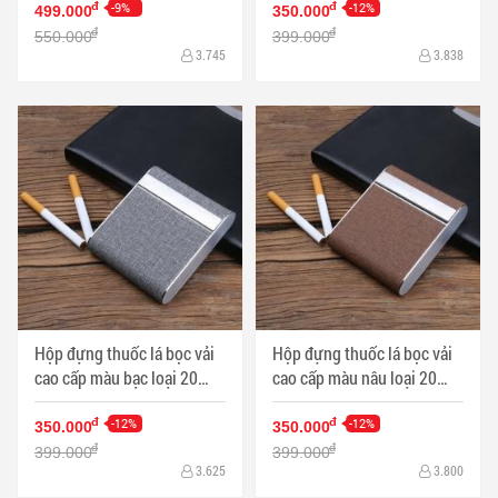
-9%
-12%
đ
đ
499.000
350.000
đ
đ
550.000
399.000
3.745
3.838
Hộp đựng thuốc lá bọc vải
Hộp đựng thuốc lá bọc vải
cao cấp màu bạc loại 20
cao cấp màu nâu loại 20
điếu - Mã SP: HTL0006VB
điếu - Mã SP: HTL0006VN
-12%
-12%
đ
đ
350.000
350.000
đ
đ
399.000
399.000
3.625
3.800