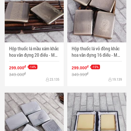
Hộp thuốc lá mầu xám khắc
Hộp thuốc lá vỏ đồng khắc
hoa văn đựng 20 điếu - Mã
hoa văn đựng 16 điếu - Mã
SP: HTL0033
SP: HTL0032
-14%
-15%
đ
đ
299.000
299.000
đ
đ
349.000
349.999
23.135
19.139