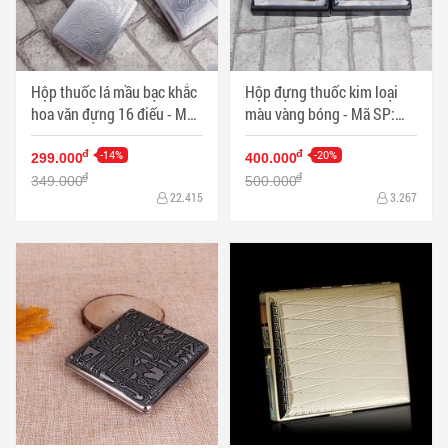
Hộp thuốc lá mầu bạc khắc
Hộp đựng thuốc kim loại
hoa văn đựng 16 điếu - Mã
màu vàng bóng - Mã SP:
SP: HTL0031
HTL0023V
-14%
-20%
đ
đ
299.000
400.000
đ
đ
349.000
500.000
22.415
3.267