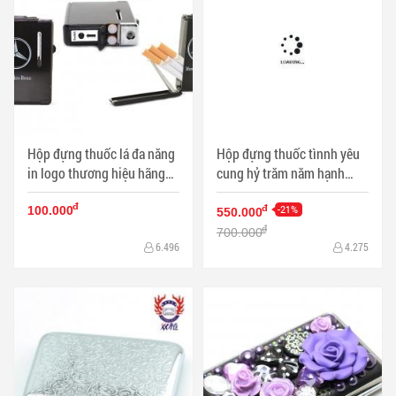
Hộp đựng thuốc lá đa năng
Hộp đựng thuốc tìnnh yêu
in logo thương hiệu hãng
cung hỷ trăm năm hạnh
xe nổi tiếng Mercedes -
phúc loại 16 điếu - Mã SP:
đ
Benz - Mã SP: BL09071
BL09039
-21%
đ
100.000
550.000
đ
700.000
6.496
4.275