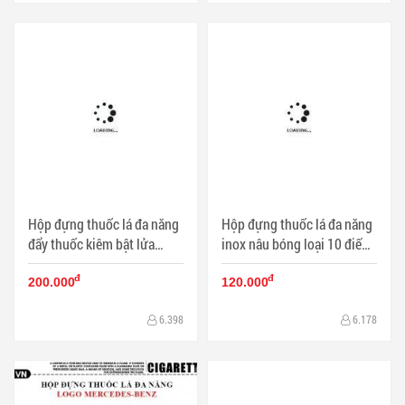
Hộp đựng thuốc lá đa năng
Hộp đựng thuốc lá đa năng
đẩy thuốc kiêm bật lửa
inox nâu bóng loại 10 điếu -
mang thương hiệu LOUIS
Mã SP: BL09076
đ
đ
VUITTON ver 2 màu trắng
200.000
120.000
bạc - Mã SP: BL09161
6.398
6.178