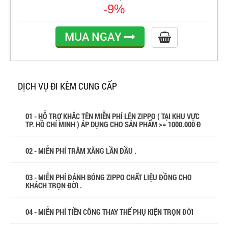
-9%
MUA NGAY
DỊCH VỤ ĐI KÈM CUNG CẤP
01 - HỖ TRỢ KHẮC TÊN MIỄN PHÍ LÊN ZIPPO ( TẠI KHU VỰC
TP. HỒ CHÍ MINH ) ÁP DỤNG CHO SẢN PHẨM >= 1000.000 Đ
02 - MIỄN PHÍ TRÂM XĂNG LẦN ĐẦU .
03 - MIỄN PHÍ ĐÁNH BÓNG ZIPPO CHẤT LIỆU ĐỒNG CHO
KHÁCH TRỌN ĐỜI .
04 - MIỄN PHÍ TIỀN CÔNG THAY THẾ PHỤ KIỆN TRỌN ĐỜI