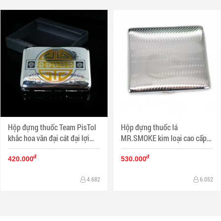
Hộp đựng thuốc Team PisTol
Hộp đựng thuốc lá
khắc hoa văn đại cát đại lợi
MR.SMOKE kim loại cao cấp
(loại 16 điếu)
kiểu gợn sóng (loại 9 điếu)
đ
đ
420.000
530.000
4.682
6.052