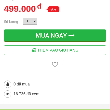
đ
499.000
-9%
Số lượng
MUA NGAY
THÊM VÀO GIỎ HÀNG
0 đã mua
16.736 đã xem