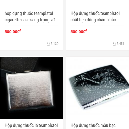
hộp đựng thuốc teampistol
Hộp đựng thuốc teampistol
cigarette case sang trọng với
chất liệu đồng chặm khắc
những hoa văn độc đáo (loại
hình vạn lý trường thành uy
đ
đ
16 điếu)
nghi (Loại 16 điếu)
500.000
500.000
5.130
5.451
Hộp đựng thuốc lá teampistol
Hộp đựng thuốc màu bạc