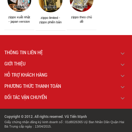
zippo xuất nhật
zippo theo chủ
zippo limited -
- japan version
đề
zippo phiên bản
giới hạn
THÔNG TIN LIÊN HỆ
GIỚI THIỆU
HỖ TRỢ KHÁCH HÀNG
PHƯƠNG THỨC THANH TOÁN
ĐỐI TÁC VẬN CHUYỂN
Copyright © 2012. All rights reserved. Vũ Tiến Mạnh
Giấy chứng nhận đăng ký kinh doanh số : 01d8026365 Uỷ Ban Nhân Dân Quận Hai
Bà Trưng cấp ngày : 13/04/2015.