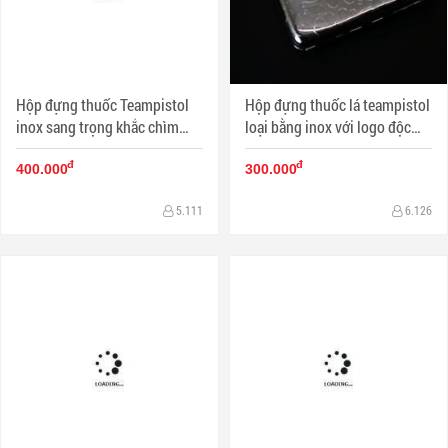
Hộp đựng thuốc Teampistol
Hộp đựng thuốc lá teampistol
inox sang trọng khắc chìm
loại bằng inox với logo độc
chiếc lá Canabis (loại 16 điếu)
đáo đẹp mắt (16 điếu)
đ
đ
400.000
300.000
5.111
6.126