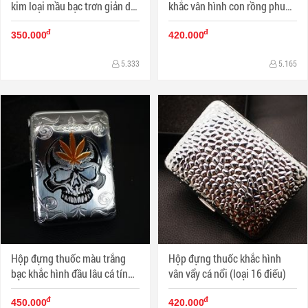
kim loại mầu bạc trơn giản dị (
khắc vân hình con rồng phun
loại 16 điếu)
nước (loại 18 điếu)
đ
đ
350.000
420.000
5.333
5.165
Hộp đựng thuốc màu trắng
Hộp đựng thuốc khắc hình
bạc khắc hình đầu lâu cá tính
vân vẩy cá nổi (loại 16 điếu)
(loại 16 điếu)
đ
đ
450.000
420.000