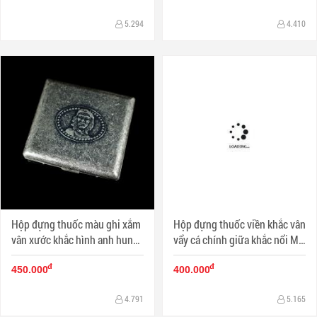
5.294
4.410
Hộp đựng thuốc màu ghi xắm
Hộp đựng thuốc viền khắc vân
vân xước khắc hình anh hung
vẩy cá chính giữa khắc nổi Mỏ
dân tộc Cuba Che Guevara
neo Hằng hải (loại 16 điếu)
đ
đ
450.000
400.000
4.791
5.165