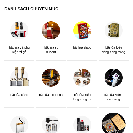
DANH SÁCH CHUYÊN MỤC
bật lửa và phụ
bật lửa st
bật lửa zippo
bật lửa kiểu
kiện xì gà
dupont
dáng sang trọng
bật lửa xăng
bật lửa - quẹt ga
bật lửa kiểu
bật lửa điện -
dáng sáng tạo
cảm ứng