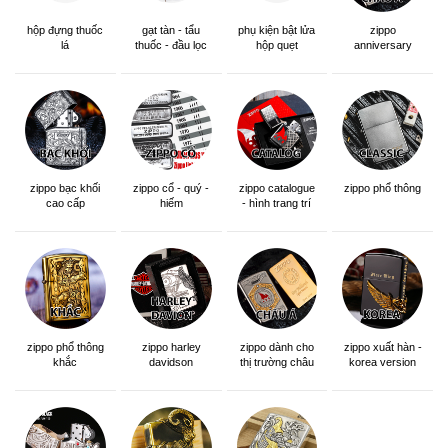
hộp đựng thuốc
gạt tàn - tẩu
phụ kiện bật lửa
zippo
lá
thuốc - đầu lọc
hộp quẹt
anniversary
edition
zippo bạc khối
zippo cổ - quý -
zippo catalogue
zippo phổ thông
cao cấp
hiếm
- hình trang trí
zippo phổ thông
zippo dành cho
zippo xuất hàn -
zippo harley
khắc
thị trường châu
korea version
davidson
á khắc siêu đẹp