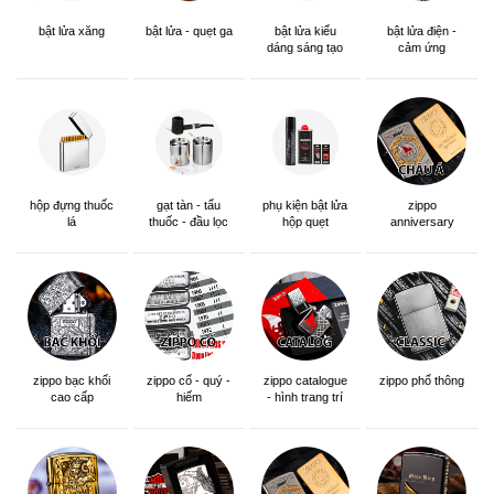
bật lửa xăng
bật lửa - quẹt ga
bật lửa kiểu
bật lửa điện -
dáng sáng tạo
cảm ứng
hộp đựng thuốc
gạt tàn - tẩu
phụ kiện bật lửa
zippo
lá
thuốc - đầu lọc
hộp quẹt
anniversary
edition
zippo bạc khối
zippo cổ - quý -
zippo catalogue
zippo phổ thông
cao cấp
hiếm
- hình trang trí