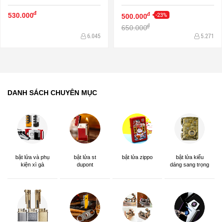
kiểu gợn sóng (loại 9 điếu)
đ
-23%
đ
530.000
500.000
đ
650.000
6.045
5.271
DANH SÁCH CHUYÊN MỤC
bật lửa và phụ
bật lửa st
bật lửa zippo
bật lửa kiểu
kiện xì gà
dupont
dáng sang trọng