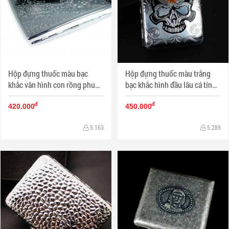
Hộp đựng thuốc màu bạc
Hộp đựng thuốc màu trắng
khắc vân hình con rồng phun
bạc khắc hình đầu lâu cá tính
nước (loại 18 điếu)
(loại 16 điếu)
đ
đ
420.000
450.000
5.163
5.289