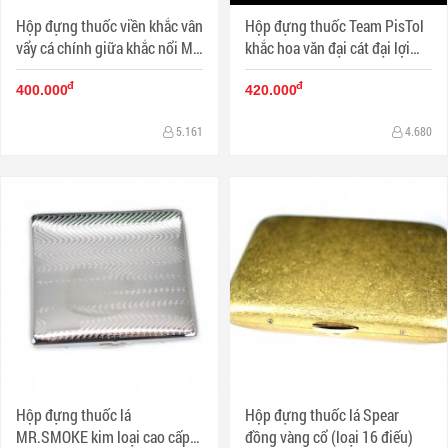
Hộp đựng thuốc viền khắc vân
Hộp đựng thuốc Team PisTol
vẩy cá chính giữa khắc nổi Mỏ
khắc hoa văn đại cát đại lợi
neo Hằng hải (loại 16 điếu)
(loại 16 điếu)
đ
đ
400.000
420.000
5.161
4.680
Hộp đựng thuốc lá
Hộp đựng thuốc lá Spear
MR.SMOKE kim loại cao cấp
đồng vàng cổ (loại 16 điếu)