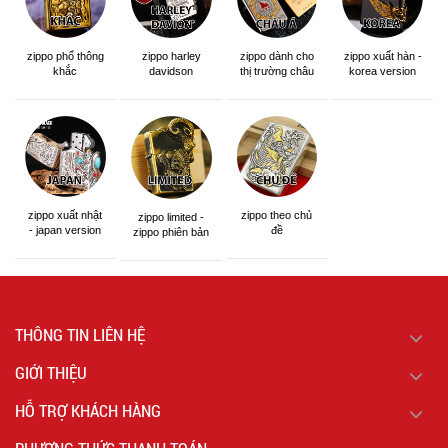
zippo phổ thông
zippo dành cho
zippo xuất hàn -
zippo harley
khắc
thị trường châu
korea version
davidson
á khắc siêu đẹp
zippo xuất nhật
zippo theo chủ
zippo limited -
- japan version
đề
zippo phiên bản
giới hạn
THÔNG TIN LIÊN HỆ
GIỚI THIỆU
HỖ TRỢ KHÁCH HÀNG