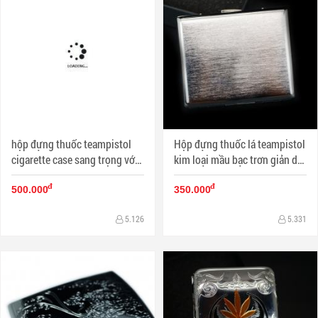
hộp đựng thuốc teampistol
Hộp đựng thuốc lá teampistol
cigarette case sang trọng với
kim loại mầu bạc trơn giản dị (
những hoa văn độc đáo (loại
loại 16 điếu)
đ
đ
16 điếu)
500.000
350.000
5.126
5.331