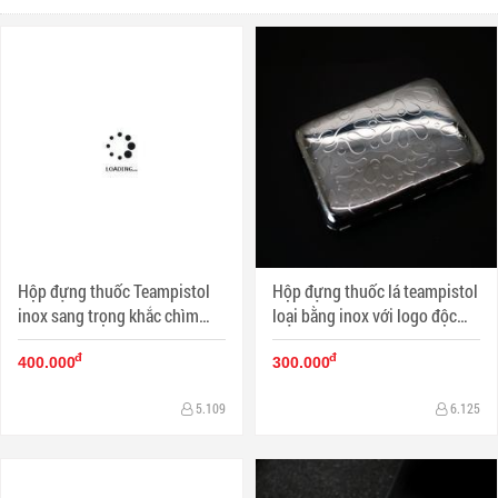
Hộp đựng thuốc Teampistol
Hộp đựng thuốc lá teampistol
inox sang trọng khắc chìm
loại bằng inox với logo độc
chiếc lá Canabis (loại 16 điếu)
đáo đẹp mắt (16 điếu)
đ
đ
400.000
300.000
5.109
6.125