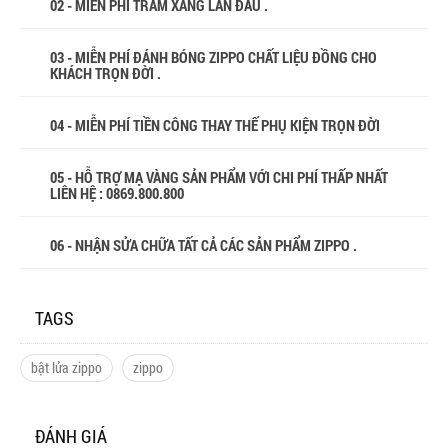
02 - MIỄN PHÍ TRÂM XĂNG LẦN ĐẦU .
03 - MIỄN PHÍ ĐÁNH BÓNG ZIPPO CHẤT LIỆU ĐỒNG CHO
KHÁCH TRỌN ĐỜI .
04 - MIỄN PHÍ TIỀN CÔNG THAY THẾ PHỤ KIỆN TRỌN ĐỜI
05 - HỖ TRỢ MẠ VÀNG SẢN PHẨM VỚI CHI PHÍ THẤP NHẤT
LIÊN HỆ : 0869.800.800
06 - NHẬN SỬA CHỮA TẤT CẢ CÁC SẢN PHẨM ZIPPO .
TAGS
bật lửa zippo
zippo
ĐÁNH GIÁ