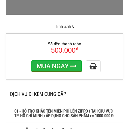
Hình ảnh 8
Số tiền thanh toán
500.000
đ
MUA NGAY
DỊCH VỤ ĐI KÈM CUNG CẤP
01 - HỖ TRỢ KHẮC TÊN MIỄN PHÍ LÊN ZIPPO ( TẠI KHU VỰC
TP. HỒ CHÍ MINH ) ÁP DỤNG CHO SẢN PHẨM >= 1000.000 Đ