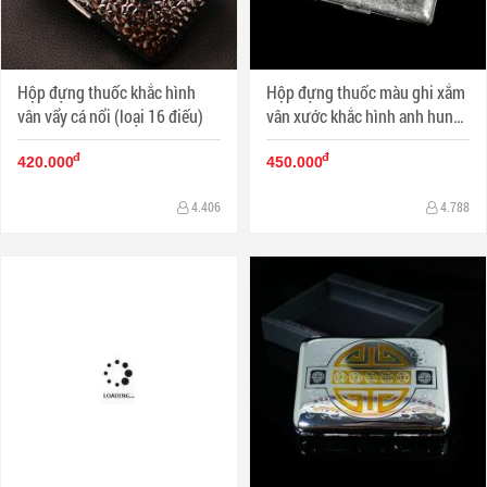
Hộp đựng thuốc khắc hình
Hộp đựng thuốc màu ghi xắm
vân vẩy cá nổi (loại 16 điếu)
vân xước khắc hình anh hung
dân tộc Cuba Che Guevara
đ
đ
420.000
450.000
4.406
4.788