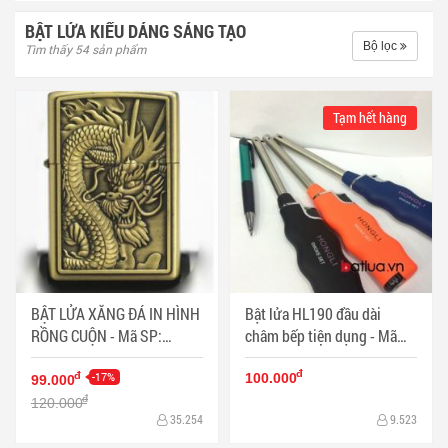
BẬT LỬA KIỂU DÁNG SÁNG TẠO
Bộ lọc
Tìm thấy 54 sản phẩm
Tạm hết hàng
BẬT LỬA XĂNG ĐÁ IN HÌNH
Bật lửa HL190 đầu dài
RỒNG CUỘN - Mã SP:
châm bếp tiện dụng - Mã
BL11352
SP: BL10329
đ
-17%
đ
100.000
99.000
đ
120.000
35.254
9.523