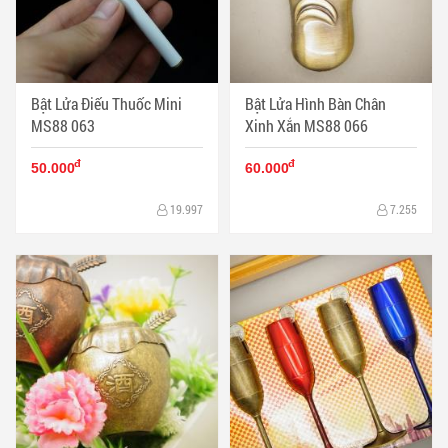
Bật Lửa Điếu Thuốc Mini
Bật Lửa Hình Bàn Chân
MS88 063
Xinh Xắn MS88 066
đ
đ
50.000
60.000
19.997
7.255