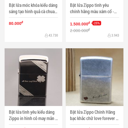
Bật lửa móc khóa kiểu dáng
Bật lửa Zippo tình yêu
sáng tạo hình quả cà chua -
chính hãng màu xám cổ -
Mã SP: BL09272
Mã SP: BL09099
đ
-25%
đ
80.000
1.500.000
đ
2.000.000
43.730
3.943
Bật lửa tình yêu kiểu dáng
Bật lửa Zippo Chính Hãng
Zippo in hình cỏ may mắn -
bạc khắc chữ love forever -
Mã SP: BL09053
Mã SP: BL09012