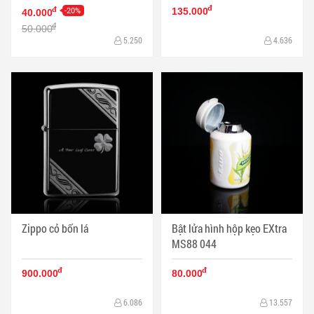
đ
-20%
đ
135.000
40.000
đ
50.000
5.250
4.636
Zippo cỏ bốn lá
Bật lửa hình hộp kẹo EXtra
MS88 044
đ
đ
900.000
80.000
6.086
13.557