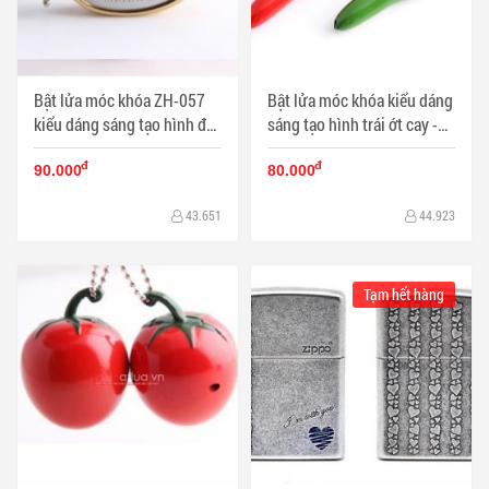
Bật lửa móc khóa ZH-057
Bật lửa móc khóa kiểu dáng
kiểu dáng sáng tạo hình đôi
sáng tạo hình trái ớt cay -
mắt huyền bí long lanh - Mã
Mã SP: BL09280
đ
đ
SP: BL09288
90.000
80.000
43.651
44.923
Tạm hết hàng