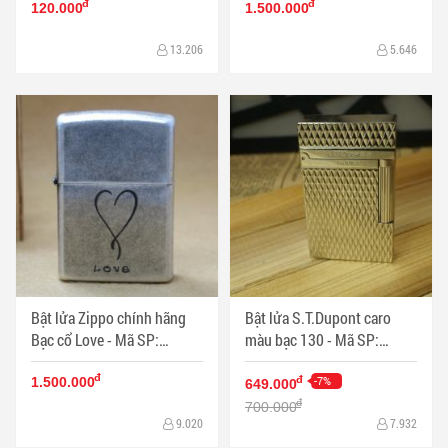
đ
đ
120.000
1.500.000
13.206
5.646
Bật lửa Zippo chính hãng
Bật lửa S.T.Dupont caro
Bạc cổ Love - Mã SP:
màu bạc 130 - Mã SP:
BL09013
DHK0130
đ
-7%
đ
1.500.000
649.000
đ
700.000
9.020
7.932