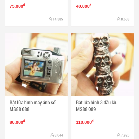
đ
đ
75.000
40.000
14.385
8.638
Bật lửa hình máy ảnh số
Bật lửa hình 3 đầu lâu
MS88 088
MS88 089
đ
đ
80.000
110.000
8.044
7.925