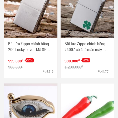
Bật lửa Zippo chính hãng
Bật lửa Zippo chính hãng
200 Lucky Love - Mã SP:
24007 cỏ 4 lá măn máy - Mã
BL09712
SP: ZPC0099
-33%
-17%
đ
đ
599.000
990.000
đ
đ
900.000
1.200.000
5.719
44.701