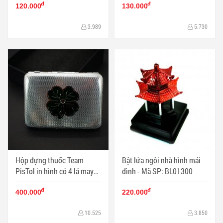
đ
đ
120.000
130.000
3.989
5.730
Hộp đựng thuốc Team
Bật lửa ngôi nhà hình mái
PisTol in hình cỏ 4 lá may
đình - Mã SP: BL01300
mắn (lọi 16 điếu) - Mã SP:
đ
đ
HTL1553
400.000
220.000
10.525
3.850