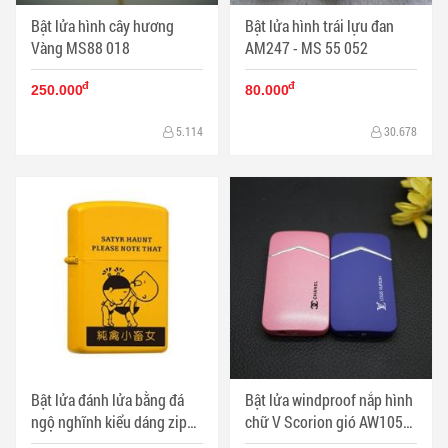
Bật lửa hình cây hương
Bật lửa hình trái lựu đan
Vàng MS88 018
AM247 - MS 55 052
đ
đ
250.000
80.000
5.114
30.678
Bật lửa đánh lửa bằng đá
Bật lửa windproof nắp hình
ngộ nghĩnh kiểu dáng zippo
chữ V Scorion gió AW105
MS88 022
MS88 023