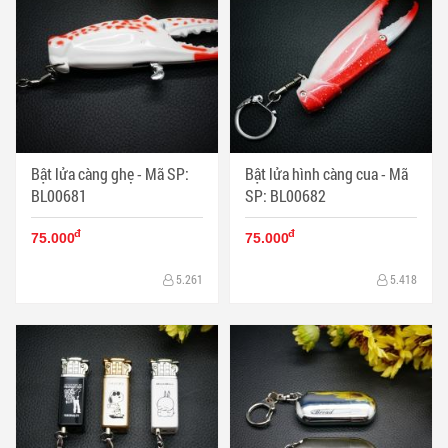
Bật lửa càng ghẹ - Mã SP:
Bật lửa hình càng cua - Mã
BL00681
SP: BL00682
đ
đ
75.000
75.000
5.261
5.418