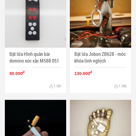
Bật lửa Hình quân bài
Bật lửa Jobon ZB628 - móc
domino xúc xắc MS88 051
khóa tinh nghịch
đ
đ
90.000
130.000
7.181
7.186