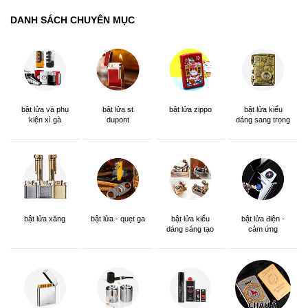
DANH SÁCH CHUYÊN MỤC
bật lửa và phụ
bật lửa st
bật lửa zippo
bật lửa kiểu
kiện xì gà
dupont
dáng sang trọng
bật lửa xăng
bật lửa - quẹt ga
bật lửa kiểu
bật lửa điện -
dáng sáng tạo
cảm ứng