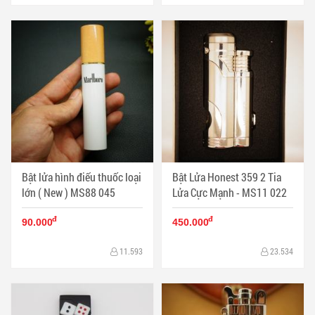
Bật lửa hình điếu thuốc loại
Bật Lửa Honest 359 2 Tia
lớn ( New ) MS88 045
Lửa Cực Mạnh - MS11 022
đ
đ
90.000
450.000
11.593
23.534