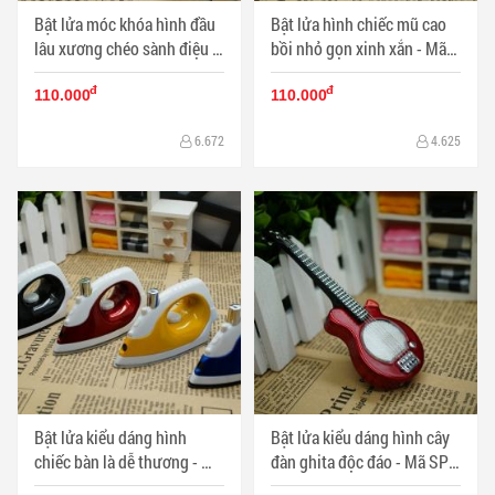
Bật lửa móc khóa hình đầu
Bật lửa hình chiếc mũ cao
lâu xương chéo sành điệu -
bồi nhỏ gọn xinh xắn - Mã
Mã SP: BL01730
SP: BL01732
đ
đ
110.000
110.000
6.672
4.625
Bật lửa kiểu dáng hình
Bật lửa kiểu dáng hình cây
chiếc bàn là dễ thương - Mã
đàn ghita độc đáo - Mã SP:
SP: BL01733
BL01736