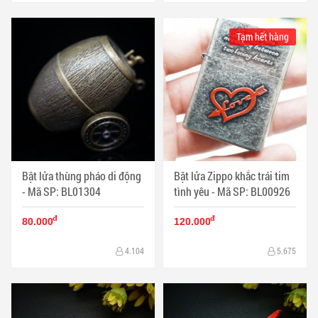
Tạm hết hàng
Bật lửa thùng pháo di động
Bật lửa Zippo khắc trái tim
- Mã SP: BL01304
tình yêu - Mã SP: BL00926
đ
đ
80.000
120.000
4.104
5.675