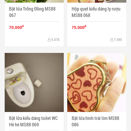
Bật lửa Trống Đồng MS88
Hộp quẹt kiểu dáng ly rượu
067
MS88 068
đ
đ
70.000
75.000
5.478
7.495
Bật lửa kiểu dáng toilet WC
Bật lửa hình trái tim MS88
Hè hè MS88 069
086