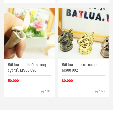
Bật lửa hình khúc sương
Bật lửa hình con cá ngựa
cực tếu MS88 090
MS88 002
đ
đ
50.000
80.000
7.806
7.847