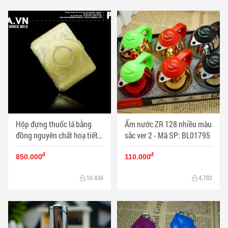
Hộp đựng thuốc lá bằng
Ấm nước ZR 128 nhiều màu
đồng nguyên chất hoạ tiết
sắc ver 2 - Mã SP: BL01795
hoa văn bao quanh mặt trời
đ
đ
(loại 16 điếu) - Mã SP:
850.000
110.000
BL01912
10.436
4.702