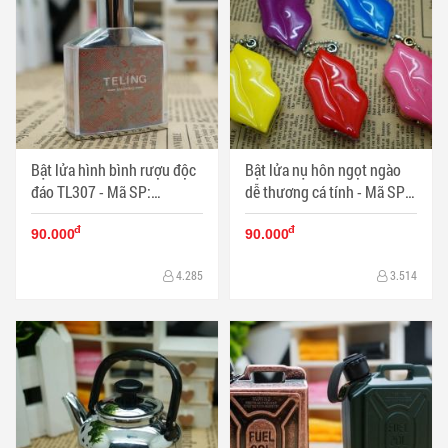
Bật lửa hình bình rượu độc
Bật lửa nụ hôn ngọt ngào
đáo TL307 - Mã SP:
dễ thương cá tính - Mã SP:
BL01721
BL01722
đ
đ
90.000
90.000
4.285
3.514