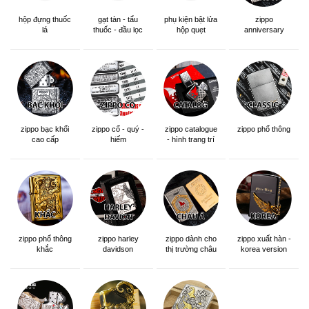
hộp đựng thuốc
gạt tàn - tẩu
phụ kiện bật lửa
zippo
lá
thuốc - đầu lọc
hộp quẹt
anniversary
edition
zippo bạc khối
zippo cổ - quý -
zippo catalogue
zippo phổ thông
cao cấp
hiếm
- hình trang trí
zippo phổ thông
zippo dành cho
zippo xuất hàn -
zippo harley
khắc
thị trường châu
korea version
davidson
á khắc siêu đẹp