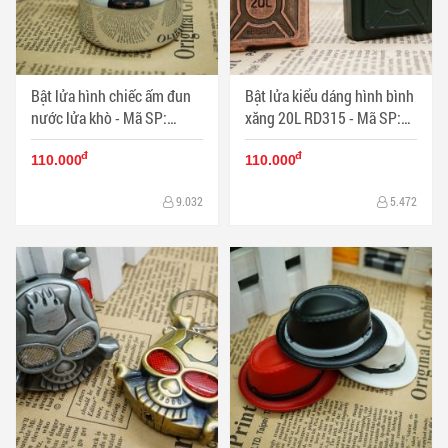
Bật lửa hình chiếc ấm đun
Bật lửa kiểu dáng hình bình
nước lửa khò - Mã SP:
xăng 20L RD315 - Mã SP:
BL01726
BL01728
đ
đ
110.000
110.000
9.032
5.472