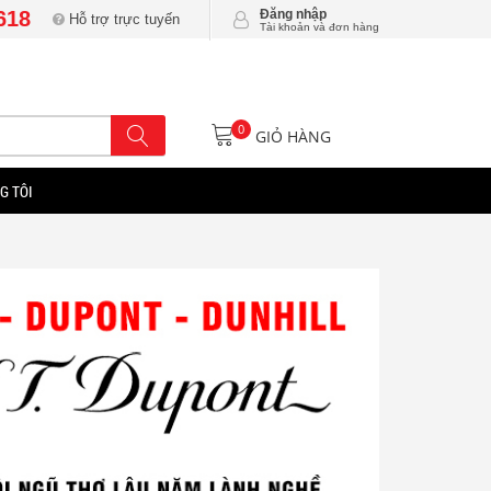
618
Đăng nhập
Hỗ trợ trực tuyến
Tài khoản và đơn hàng
0
GIỎ HÀNG
G TÔI