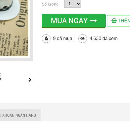
Số lượng
MUA NGAY
THÊM
9 đã mua
4.630 đã xem
ÀI KHOẢN NGÂN HÀNG