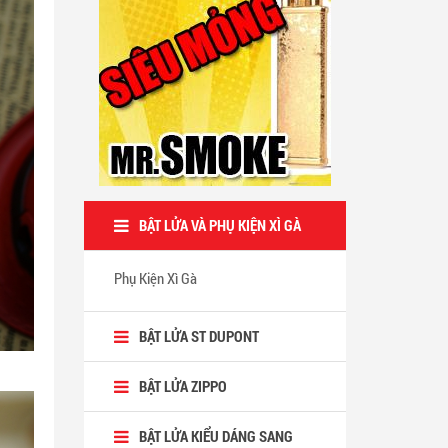
BẬT LỬA VÀ PHỤ KIỆN XÌ GÀ
Phụ Kiện Xì Gà
BẬT LỬA ST DUPONT
BẬT LỬA ZIPPO
BẬT LỬA KIỂU DÁNG SANG