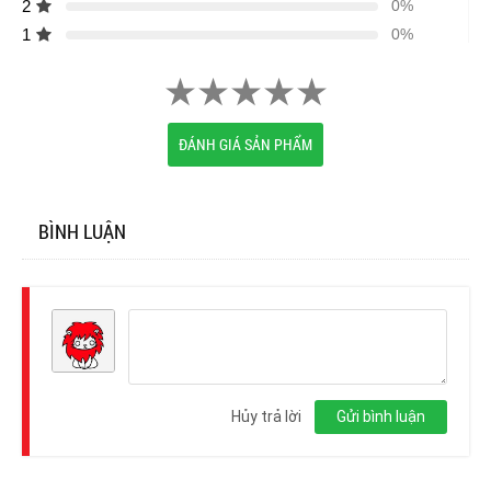
2
0%
1
0%
ĐÁNH GIÁ SẢN PHẨM
BÌNH LUẬN
Đăng
nhập
Hủy trả lời
Gửi bình luận