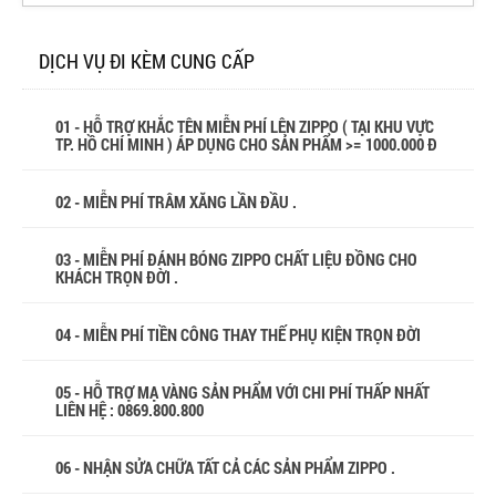
DỊCH VỤ ĐI KÈM CUNG CẤP
01 - HỖ TRỢ KHẮC TÊN MIỄN PHÍ LÊN ZIPPO ( TẠI KHU VỰC
TP. HỒ CHÍ MINH ) ÁP DỤNG CHO SẢN PHẨM >= 1000.000 Đ
02 - MIỄN PHÍ TRÂM XĂNG LẦN ĐẦU .
03 - MIỄN PHÍ ĐÁNH BÓNG ZIPPO CHẤT LIỆU ĐỒNG CHO
KHÁCH TRỌN ĐỜI .
04 - MIỄN PHÍ TIỀN CÔNG THAY THẾ PHỤ KIỆN TRỌN ĐỜI
05 - HỖ TRỢ MẠ VÀNG SẢN PHẨM VỚI CHI PHÍ THẤP NHẤT
LIÊN HỆ : 0869.800.800
06 - NHẬN SỬA CHỮA TẤT CẢ CÁC SẢN PHẨM ZIPPO .