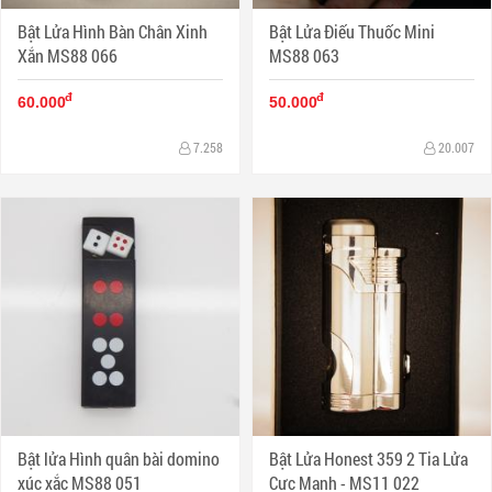
Bật Lửa Hình Bàn Chân Xinh
Bật Lửa Điếu Thuốc Mini
Xắn MS88 066
MS88 063
đ
đ
60.000
50.000
7.258
20.007
Bật lửa Hình quân bài domino
Bật Lửa Honest 359 2 Tia Lửa
xúc xắc MS88 051
Cực Mạnh - MS11 022