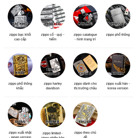
zippo bạc khối
zippo cổ - quý -
zippo catalogue
zippo phổ thông
cao cấp
hiếm
- hình trang trí
zippo phổ thông
zippo dành cho
zippo xuất hàn -
zippo harley
khắc
thị trường châu
korea version
davidson
á khắc siêu đẹp
zippo xuất nhật
zippo theo chủ
zippo limited -
- japan version
đề
zippo phiên bản