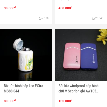
đ
đ
90.000
450.000
7.188
23.540
Bật lửa hình hộp kẹo EXtra
Bật lửa windproof nắp hình
MS88 044
chữ V Scorion gió AW105
MS88 023
đ
đ
80.000
135.000