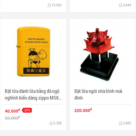
13.563
4.644
Bật lửa đánh lửa bằng đá ngộ
Bật lửa ngôi nhà hình mái
nghĩnh kiểu dáng zippo MS88
đình
022
đ
-20%
đ
220.000
40.000
đ
50.000
5.258
3.855