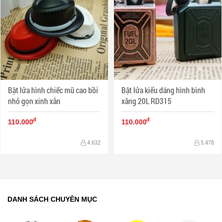
Bật lửa hình chiếc mũ cao bồi
Bật lửa kiểu dáng hình bình
nhỏ gọn xinh xắn
xăng 20L RD315
đ
đ
110.000
110.000
4.632
5.478
DANH SÁCH CHUYÊN MỤC