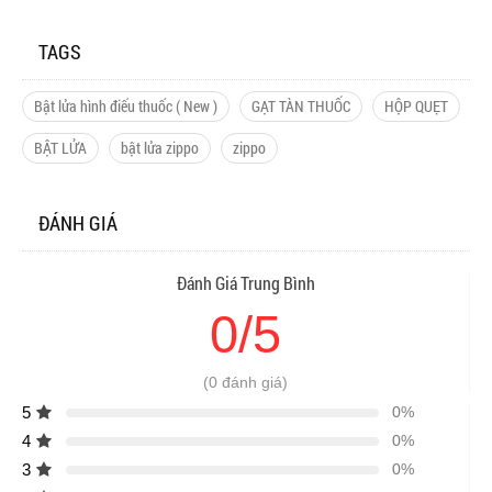
TAGS
Bật lửa hình điếu thuốc ( New )
GẠT TÀN THUỐC
HỘP QUẸT
BẬT LỬA
bật lửa zippo
zippo
ĐÁNH GIÁ
Đánh Giá Trung Bình
0/5
(0 đánh giá)
5
0%
4
0%
3
0%