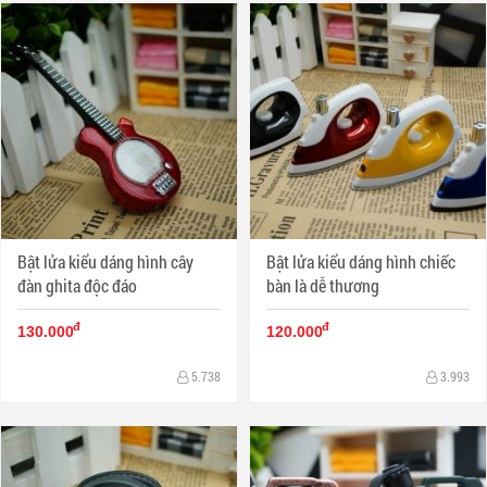
Bật lửa kiểu dáng hình cây
Bật lửa kiểu dáng hình chiếc
đàn ghita độc đáo
bàn là dễ thương
đ
đ
130.000
120.000
5.738
3.993