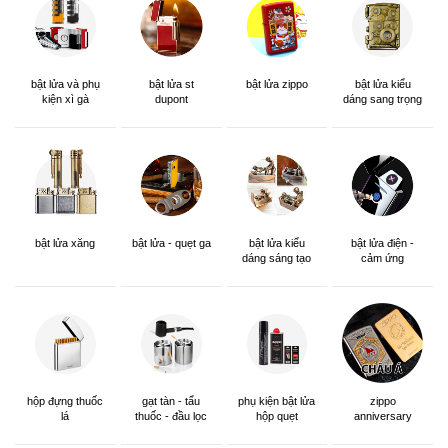
bật lửa và phụ
bật lửa st
bật lửa zippo
bật lửa kiểu
kiện xì gà
dupont
dáng sang trọng
bật lửa xăng
bật lửa - quẹt ga
bật lửa kiểu
bật lửa điện -
dáng sáng tạo
cảm ứng
hộp đựng thuốc
gạt tàn - tẩu
phụ kiện bật lửa
zippo
lá
thuốc - đầu lọc
hộp quẹt
anniversary
edition