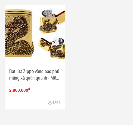
Bật lửa Zippo vàng bao phủ
mãng xà quấn quanh - Mã
SP: ZPC0053
đ
2.800.000
4.955