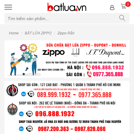
0
Home
BẬT LỬA ZIPPO
Zippo Rắn