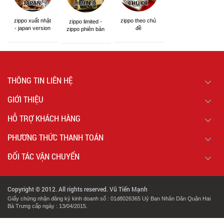
zippo xuất nhật
zippo theo chủ
zippo limited -
- japan version
đề
zippo phiên bản
giới hạn
THÔNG TIN LIÊN HỆ
GIỚI THIỆU
HỖ TRỢ KHÁCH HÀNG
PHƯƠNG THỨC THANH TOÁN
ĐỐI TÁC VẬN CHUYỂN
Copyright © 2012. All rights reserved. Vũ Tiến Mạnh
Giấy chứng nhận đăng ký kinh doanh số : 01d8026365 Uỷ Ban Nhân Dân Quận Hai
Bà Trưng cấp ngày : 13/04/2015.