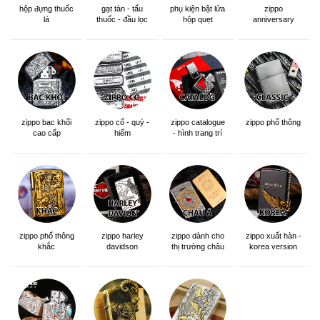
hộp đựng thuốc
gạt tàn - tẩu
phụ kiện bật lửa
zippo
lá
thuốc - đầu lọc
hộp quẹt
anniversary
edition
zippo bạc khối
zippo cổ - quý -
zippo catalogue
zippo phổ thông
cao cấp
hiếm
- hình trang trí
zippo phổ thông
zippo dành cho
zippo xuất hàn -
zippo harley
khắc
thị trường châu
korea version
davidson
á khắc siêu đẹp