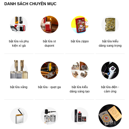
DANH SÁCH CHUYÊN MỤC
bật lửa và phụ
bật lửa st
bật lửa zippo
bật lửa kiểu
kiện xì gà
dupont
dáng sang trọng
bật lửa xăng
bật lửa - quẹt ga
bật lửa kiểu
bật lửa điện -
dáng sáng tạo
cảm ứng