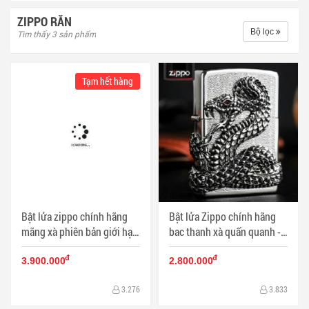
ZIPPO RẮN
Bộ lọc
Tìm thấy 3 sản phẩm
Tạm hết hàng
Bật lửa zippo chính hãng
Bật lửa Zippo chính hãng
mãng xà phiên bản giới hạn
bac thanh xà quấn quanh -
( ZIPPO lighter limited
Mã SP: BL09440
đ
đ
Jinyikuangwu) - Mã SP:
3.900.000
2.800.000
BL09888
3.276
3.833