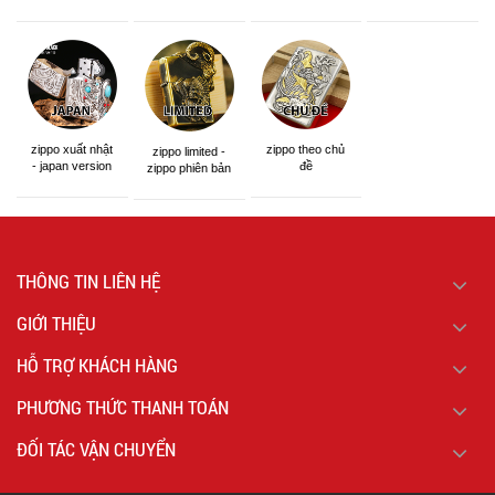
á khắc siêu đẹp
zippo xuất nhật
zippo theo chủ
zippo limited -
- japan version
đề
zippo phiên bản
giới hạn
THÔNG TIN LIÊN HỆ
GIỚI THIỆU
HỖ TRỢ KHÁCH HÀNG
PHƯƠNG THỨC THANH TOÁN
ĐỐI TÁC VẬN CHUYỂN