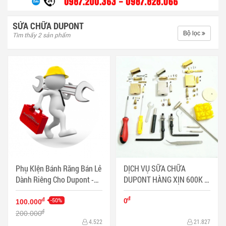
SỬA CHỮA DUPONT
Bộ lọc
Tìm thấy 2 sản phẩm
Phụ KIện Bánh Răng Bán Lẻ
DỊCH VỤ SỮA CHỮA
Dành Riêng Cho Dupont -
DUPONT HÀNG XỊN 600K -
Mã SP: BL0026
900K HÀNG FAKE 300K-
đ
-50%
600K - Mã SP: DHK9999
đ
0
100.000
đ
200.000
4.522
21.827