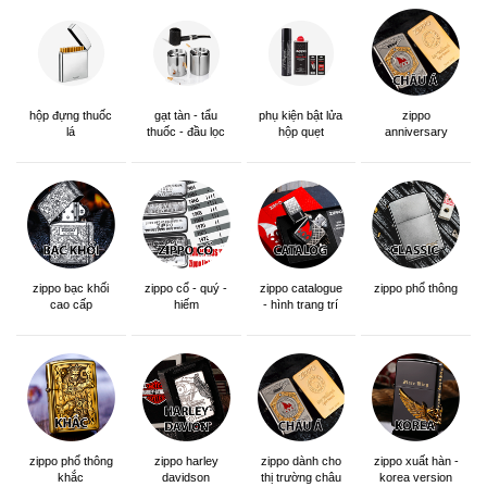
hộp đựng thuốc
gạt tàn - tẩu
phụ kiện bật lửa
zippo
lá
thuốc - đầu lọc
hộp quẹt
anniversary
edition
zippo bạc khối
zippo cổ - quý -
zippo catalogue
zippo phổ thông
cao cấp
hiếm
- hình trang trí
zippo phổ thông
zippo dành cho
zippo xuất hàn -
zippo harley
khắc
thị trường châu
korea version
davidson