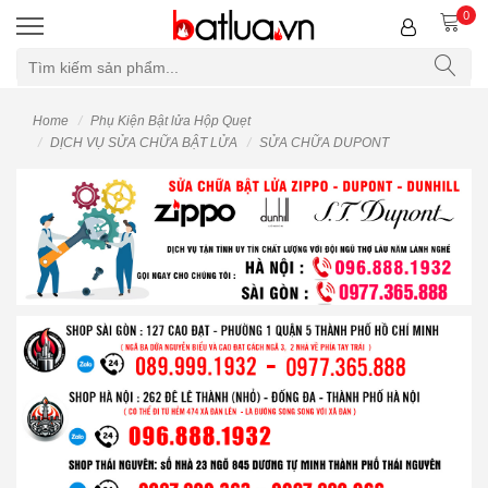
0
Home
Phụ Kiện Bật lửa Hộp Quẹt
DỊCH VỤ SỬA CHỮA BẬT LỬA
SỬA CHỮA DUPONT