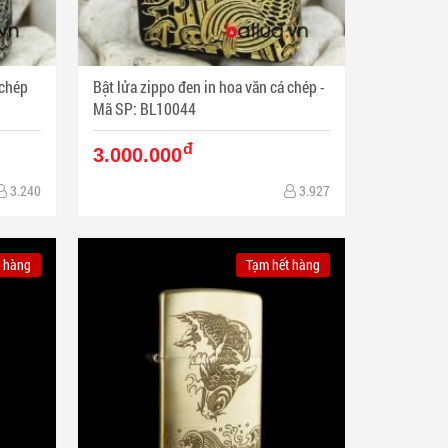
 chép
Bật lửa zippo đen in hoa văn cá chép -
Mã SP: BL10044
đ
3.000.000
3.240
3.927
 hàng
Tạm hết hàng