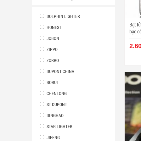
DOLPHIN LIGHTER
Bật lử
HONEST
JOBON
2.6
ZIPPO
ZORRO
DUPONT CHINA
BORUI
CHENLONG
ST DUPONT
DINGHAO
STAR LIGHTER
JIFENG