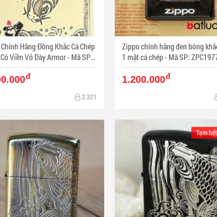
 Chính Hãng Đồng Khắc Cá Chép
Zippo chính hãng đen bóng khắ
ó Viền Vỏ Dày Armor - Mã SP:
1 mặt cá chép - Mã SP: ZPC197
1052
đ
đ
00.000
1.200.000
2.321
Tạm hết