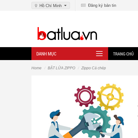
Đăng ký bản tin
Hồ Chí Minh
DANH MỤC
TRANG CHỦ
Home
BẬT LỬA ZIPPO
Zippo Cá chép