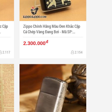
c Cặp
Zippo Chính Hãng Màu Đen Khắc Cặp
Cá Chép Vàng Đang Bơi - Mã SP:
ZPC01056
đ
2.300.000
2.117
2.154