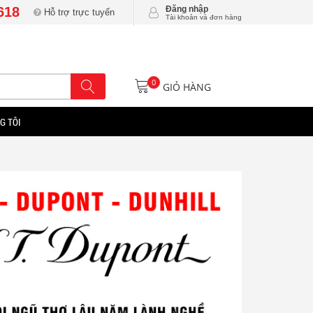
618
Đăng nhập
Hỗ trợ trực tuyến
Tài khoản và đơn hàng
0
GIỎ HÀNG
G TÔI