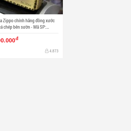
ửa Zippo chính hãng đồng xước
 chép bên sườn - Mã SP:
041
đ
00.000
4.873