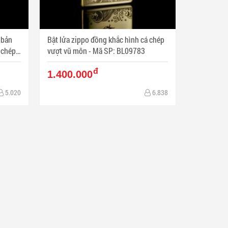
 bản
Bật lửa zippo đồng khắc hình cá chép
vượt vũ môn - Mã SP: BL09783
đ
1.400.000
5.020
6.838