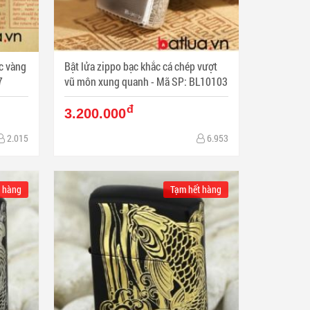
c vàng
Bật lửa zippo bạc khắc cá chép vượt
7
vũ môn xung quanh - Mã SP: BL10103
đ
3.200.000
2.015
6.953
 hàng
Tạm hết hàng