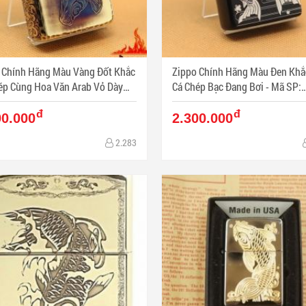
 Chính Hãng Màu Vàng Đốt Khắc
Zippo Chính Hãng Màu Đen Khắ
ép Cùng Hoa Văn Arab Vỏ Dày
Cá Chép Bạc Đang Bơi - Mã SP:
Armor - Mã SP: ZPC1099
ZPC01058
đ
đ
00.000
2.300.000
2.283