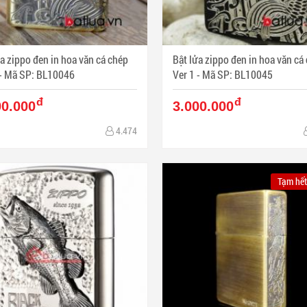
a zippo đen in hoa văn cá chép
Bật lửa zippo đen in hoa văn cá
Ver 2 - Mã SP: BL10046
Ver 1 - Mã SP: BL10045
đ
đ
00.000
3.000.000
4.474
Tạm hết