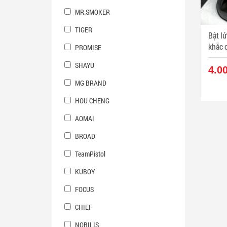
MR.SMOKER
TIGER
Bật l
khắc cá
PROMISE
ZPC0
SHAYU
4.0
MG BRAND
HOU CHENG
AOMAI
BROAD
TeamPistol
KUBOY
FOCUS
CHIEF
NOBILIS