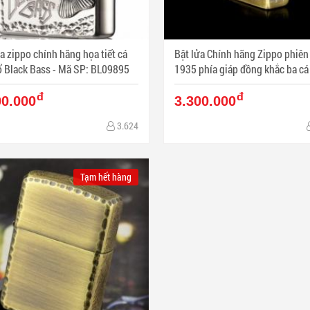
a zippo chính hãng họa tiết cá
Bật lửa Chính hãng Zippo phiên
bạc cổ Black Bass - Mã SP: BL09895
1935 phía giáp đồng khắc ba cá chép -
Mã SP: BL09791
đ
đ
00.000
3.300.000
3.624
Tạm hết hàng