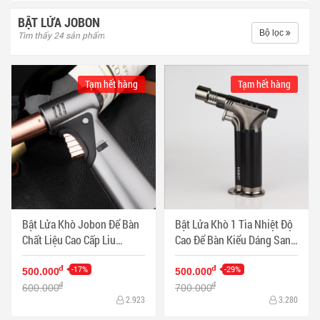
BẬT LỬA JOBON
Bộ lọc
Tìm thấy 24 sản phẩm
Tạm hết hàng
Tạm hết hàng
Bật Lửa Khò Jobon Để Bàn
Bật Lửa Khò 1 Tia Nhiệt Độ
Chất Liệu Cao Cấp Liu
Cao Để Bàn Kiểu Dáng Sang
Yanping ZB501 - Mã SP:
Trọng - ZB-377 - Mã SP:
PKXG416
-17%
PKXG414
-29%
đ
đ
500.000
500.000
đ
đ
600.000
700.000
2.923
3.280