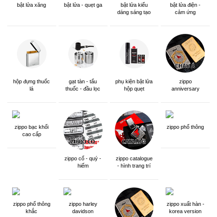
bật lửa xăng
bật lửa - quẹt ga
bật lửa kiểu
bật lửa điện -
dáng sáng tạo
cảm ứng
hộp đựng thuốc
gạt tàn - tẩu
phụ kiện bật lửa
zippo
lá
thuốc - đầu lọc
hộp quẹt
anniversary
edition
zippo bạc khối
zippo phổ thông
cao cấp
zippo cổ - quý -
zippo catalogue
hiếm
- hình trang trí
zippo phổ thông
zippo harley
zippo xuất hàn -
khắc
davidson
korea version