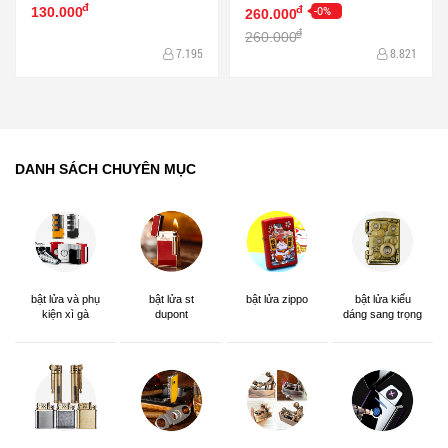
đ
BL00064
-0%
đ
130.000
260.000
đ
260.000
7.195
8.821
DANH SÁCH CHUYÊN MỤC
bật lửa và phụ
bật lửa st
bật lửa zippo
bật lửa kiểu
kiện xì gà
dupont
dáng sang trọng