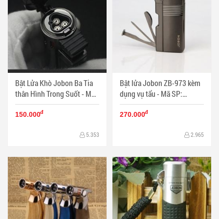
Bật Lửa Khò Jobon Ba Tia
Bật lửa Jobon ZB-973 kèm
thân Hình Trong Suốt - Mã
dụng vụ tẩu - Mã SP:
SP: BL11356
BL11348
đ
đ
150.000
270.000
5.353
2.965