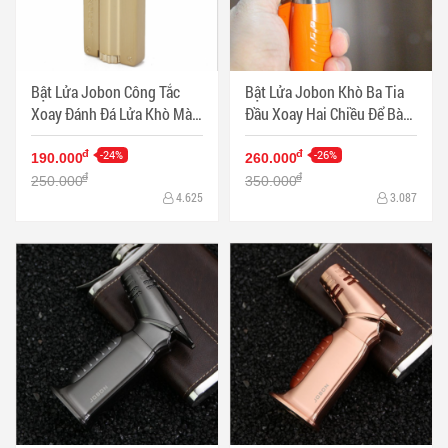
Bật Lửa Jobon Công Tắc
Bật Lửa Jobon Khò Ba Tia
Xoay Đánh Đá Lửa Khò Màu
Đầu Xoay Hai Chiều Để Bàn
Vàng - Mã SP: BL11377-V
- ZB-578 - Mã SP: PKXG377
-24%
-26%
đ
đ
190.000
260.000
đ
đ
250.000
350.000
4.625
3.087