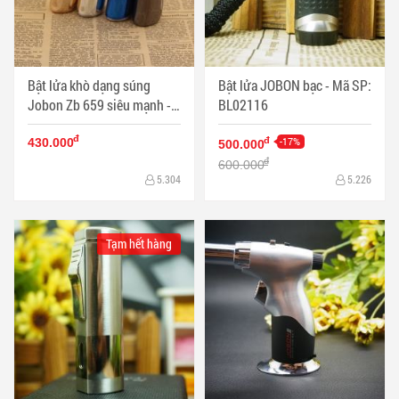
Bật lửa khò dạng súng
Bật lửa JOBON bạc - Mã SP:
Jobon Zb 659 siêu mạnh -
BL02116
Mã SP: BL09360
đ
-17%
đ
430.000
500.000
đ
600.000
5.304
5.226
Tạm hết hàng