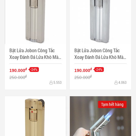
Bật Lửa Jobon Công Tắc
Bật Lửa Jobon Công Tắc
Xoay Đánh Đá Lửa Khò Màu
Xoay Đánh Đá Lửa Khò Màu
Xám - Mã SP: BL11377X
Trắng - Mã SP: BL11377-T
-24%
-24%
đ
đ
190.000
190.000
đ
đ
250.000
250.000
5.553
4.063
Tạm hết hàng