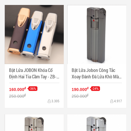
Bật Lửa JOBON Khóa Cố
Bật Lửa Jobon Công Tắc
Định Hai Tia Cầm Tay - ZB-
Xoay Đánh Đá Lửa Khò Màu
980 - Mã SP: BL11380
Đen - Mã SP: BL11377-D
-36%
-24%
đ
đ
160.000
190.000
đ
đ
250.000
250.000
3.305
4.917