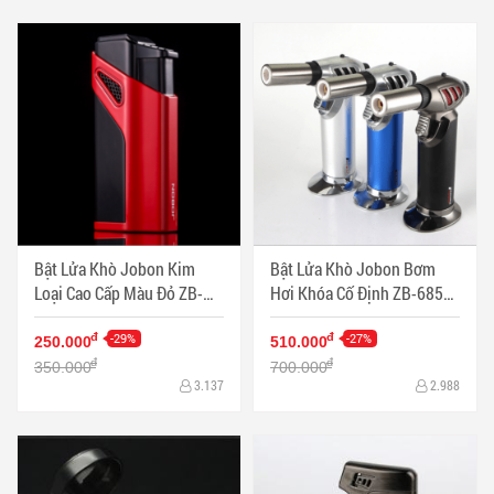
Bật Lửa Khò Jobon Kim
Bật Lửa Khò Jobon Bơm
Loại Cao Cấp Màu Đỏ ZB-
Hơi Khóa Cố Định ZB-685
981 - Mã SP: BL11374C
Để Bàn Một Tia Đầu Dài -
-29%
Mã SP: BL11373
-27%
đ
đ
250.000
510.000
đ
đ
350.000
700.000
3.137
2.988