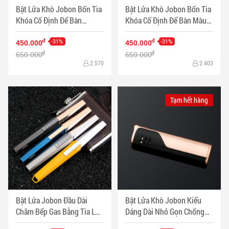
Bật Lửa Khò Jobon Bốn Tia
Bật Lửa Khò Jobon Bốn Tia
Khóa Cố Định Để Bàn
Khóa Cố Định Để Bàn Màu
ZB393 - Mã SP: PKXG373D
Vàng Hồng ZB393 - Mã SP:
-31%
PKXG373V
-31%
đ
đ
450.000
450.000
đ
đ
650.000
650.000
2.570
2.403
Tạm hết hàng
Bật Lửa Jobon Đầu Dài
Bật Lửa Khò Jobon Kiểu
Chăm Bếp Gas Bằng Tia Lửa
Dáng Dài Nhỏ Gọn Chống
Điện - Mã SP: BLD0080
Gió ZB-985 - Mã SP: