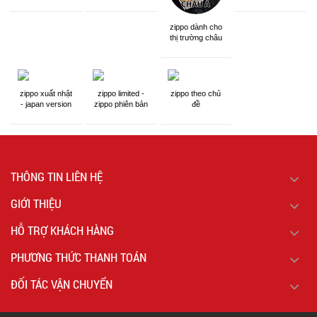
zippo dành cho
thị trường châu
á khắc siêu đẹp
zippo xuất nhật
zippo limited -
zippo theo chủ
- japan version
zippo phiên bản
đề
giới hạn
THÔNG TIN LIÊN HỆ
GIỚI THIỆU
HỖ TRỢ KHÁCH HÀNG
PHƯƠNG THỨC THANH TOÁN
ĐỐI TÁC VẬN CHUYỂN