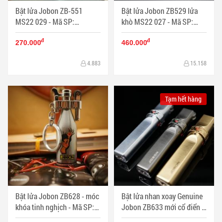
Bật lửa Jobon ZB-551
Bật lửa Jobon ZB529 lửa
MS22 029 - Mã SP:
khò MS22 027 - Mã SP:
BL01309
BL00699
đ
đ
270.000
460.000
4.883
15.158
Tạm hết hàng
Bật lửa Jobon ZB628 - móc
Bật lửa nhan xoay Genuine
khóa tinh nghịch - Mã SP:
Jobon ZB633 mới cổ điển -
BL01143
MS 22 025 - Mã SP: