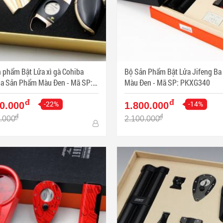
 phẩm Bật Lửa xì gà Cohiba
Bộ Sản Phẩm Bật Lửa Jifeng B
Sản Phẩm Màu Đen - Mã SP:
Màu Đen - Mã SP: PKXG340
328
đ
đ
-22%
-14%
0.000
1.800.000
đ
đ
.000
2.100.000