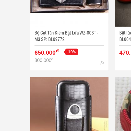
Bộ Gạt Tàn Kiêm Bật Lửa WZ-003T -
Bật lửa 
Mã SP: BL09772
BL004
đ
-19%
650.000
470
đ
800.000