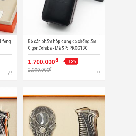
Jifeng
Bộ sản phẩm hộp đựng da chống ẩm
Cigar Cohiba - Mã SP: PKXG130
đ
-15%
1.700.000
đ
2.000.000