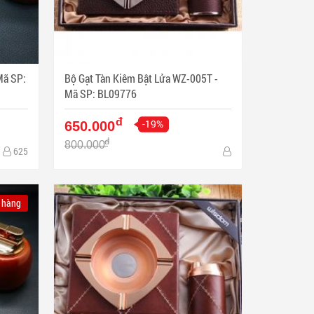
Bộ Gạt Tàn Kiêm Bật Lửa WZ-005T -
Mã SP: BL09776
đ
-19%
650.000
đ
800.000
625
 hàng