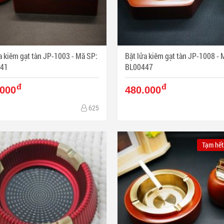
kiêm gạt tàn JP-1003 - Mã SP:
Bật lửa kiêm gạt tàn JP-1008 - Mã SP:
41
BL00447
đ
đ
.000
480.000
625
Tạm hết