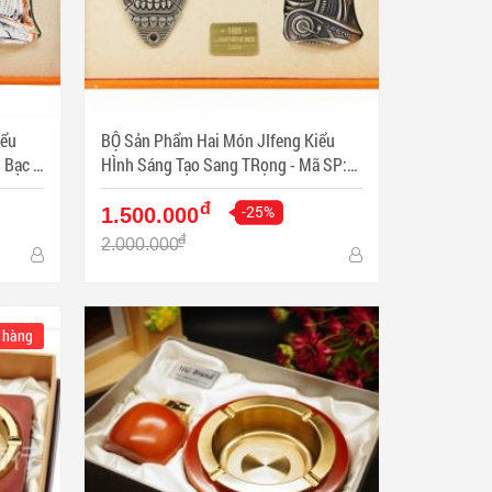
iểu
BỘ Sản Phẩm Hai Món JIfeng Kiểu
Bạc -
HÌnh Sáng Tạo Sang TRọng - Mã SP:
PKXG355
đ
-25%
1.500.000
đ
2.000.000
 hàng