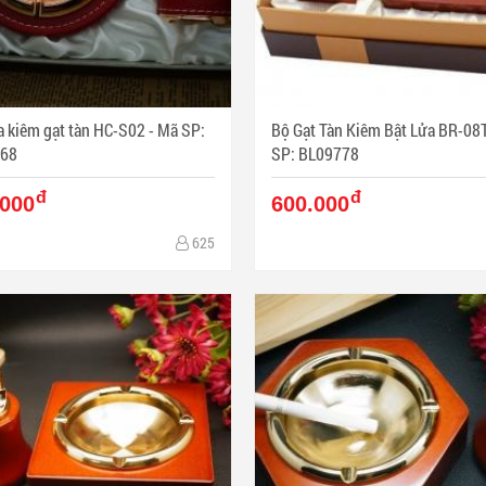
kiêm gạt tàn HC-S02 - Mã SP:
Bộ Gạt Tàn Kiêm Bật Lửa BR-08T - 
68
SP: BL09778
đ
đ
.000
600.000
625