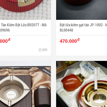
 Tàn Kiêm Bật Lửa BR207T - Mã
Bật lửa kiêm gạt tàn JP-1002 - Mã SP:
L09696
BL00448
đ
đ
.000
470.000
625