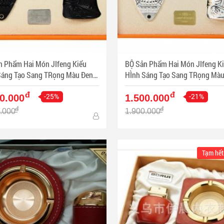
n Phẩm Hai Món JIfeng Kiểu
BỘ Sản Phẩm Hai Món JIfeng K
Sáng Tạo Sang TRọng Màu Đen -
HÌnh Sáng Tạo Sang TRọng Màu 
: PKXG356
Mã SP: PKXG353
đ
đ
-25%
-21%
0.000
1.500.000
đ
đ
.000
1.900.000
Tạm hết