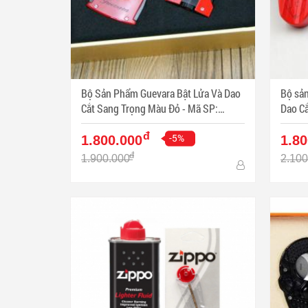
Bộ Sản Phẩm Guevara Bật Lửa Và Dao
Bộ sản
Cắt Sang Trọng Màu Đỏ - Mã SP:
Dao Cắt Màu Đỏ Sa
PKXG336
PKXG
đ
-5%
1.800.000
1.80
đ
1.900.000
2.100