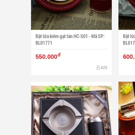
Bật lửa kiêm gạt tàn HC-S01 - Mã SP:
Bật lửa 
BL01771
BL017
đ
550.000
600
625