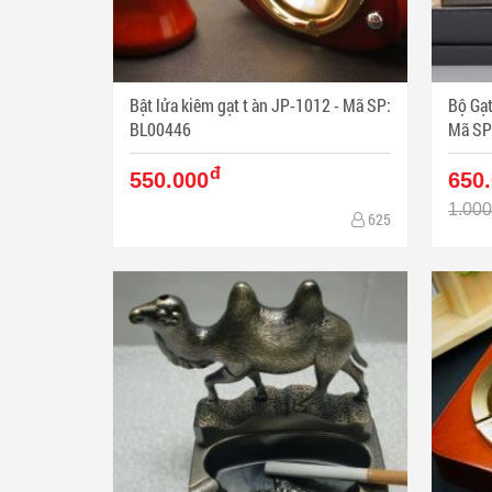
Bật lửa kiêm gạt t àn JP-1012 - Mã SP:
Bộ Gạt
BL00446
Mã SP
đ
550.000
650
1.000
625