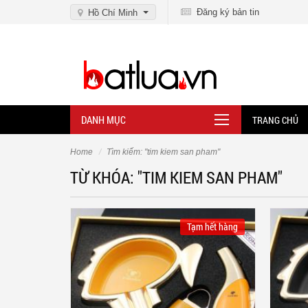
Đăng ký bản tin
Hồ Chí Minh
DANH MỤC
TRANG CHỦ
Home
Tìm kiếm: "tim kiem san pham"
TỪ KHÓA: "TIM KIEM SAN PHAM"
Tạm hết hàng