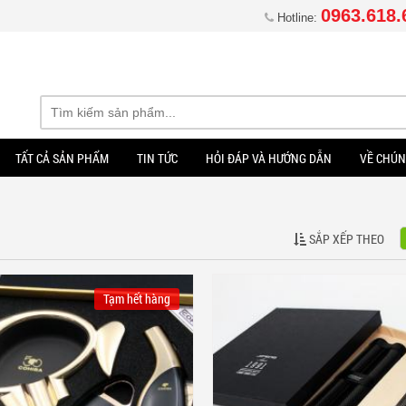
0963.618.
Hotline:
TẤT CẢ SẢN PHẨM
TIN TỨC
HỎI ĐÁP VÀ HƯỚNG DẪN
VỀ CHÚN
SẮP XẾP THEO
Tạm hết hàng