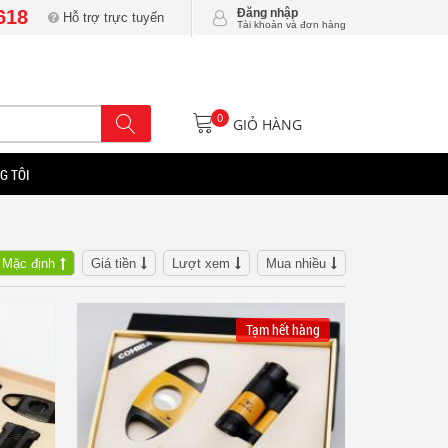
618
Đăng nhập
Hỗ trợ trực tuyến
Tài khoản và đơn hàng
0
GIỎ HÀNG
G TÔI
Mặc định
Giá tiền
Lượt xem
Mua nhiều
Tạm hết hàng