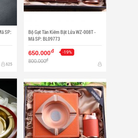
Bộ Gạt Tàn Kiêm Bật Lửa WZ-008T -
Mã SP: BL09773
đ
-19%
650.000
đ
800.000
625