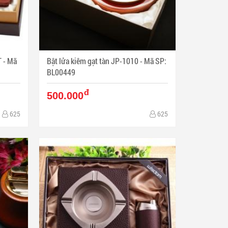
Mã
Bật lửa kiêm gạt tàn JP-1010 - Mã SP:
BL00449
đ
500.000
625
625