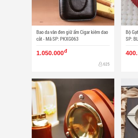
Bao da vân đen giữ ẩm Cigar kiêm dao
Bộ Gạt
cắt - Mã SP: PKXG063
SP: B
đ
1.050.000
400
625