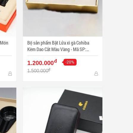
a Món
Bộ sản phẩm Bật Lửa xì gà Cohiba
Kèm Dao Cắt Màu Vàng - Mã SP:
PKXG330
đ
-20%
1.200.000
đ
1.500.000