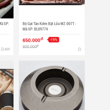
Bộ Gạt Tàn Kiêm Bật Lửa WZ-007T -
Mã SP: BL09774
đ
-19%
650.000
đ
800.000
625