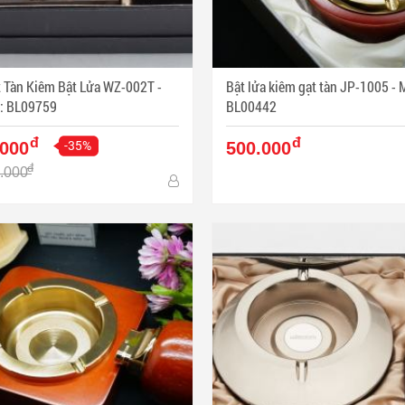
 Tàn Kiêm Bật Lửa WZ-002T -
Bật lửa kiêm gạt tàn JP-1005 - Mã SP:
: BL09759
BL00442
đ
đ
-35%
.000
500.000
đ
.000