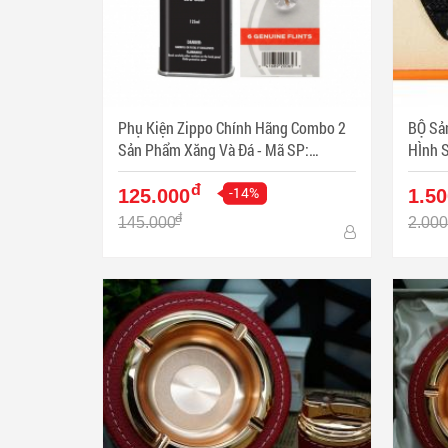
Phụ Kiện Zippo Chính Hãng Combo 2
BỘ Sả
Sản Phẩm Xăng Và Đá - Mã SP:
HÌnh 
ZPC3338
Mã SP
đ
-14%
125.000
1.50
đ
145.000
2.000