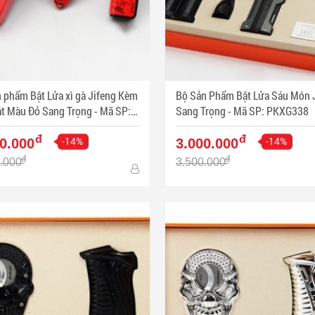
 phẩm Bật Lửa xì gà Jifeng Kèm
Bộ Sản Phẩm Bật Lửa Sáu Món 
ng Trọng - Mã SP:
Sang Trọng - Mã SP: PKXG338
331
đ
đ
-14%
-14%
0.000
3.000.000
đ
đ
.000
3.500.000