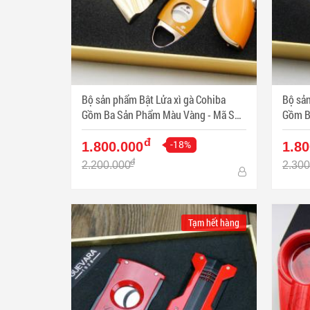
Bộ sản phẩm Bật Lửa xì gà Cohiba
Bộ sản
Gồm Ba Sản Phẩm Màu Vàng - Mã SP:
Gồm Ba 
PKXG326
PKXG
đ
-18%
1.800.000
1.80
đ
2.200.000
2.300
Tạm hết hàng