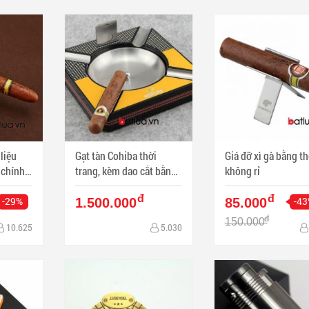
 liệu
Gạt tàn Cohiba thời
Giá đỡ xì gà bằng t
 chính
trang, kèm dao cắt bằng
không rỉ
thép ko rỷ
đ
đ
-29%
-4
1.500.000
85.000
đ
150.000
10.625
5.030