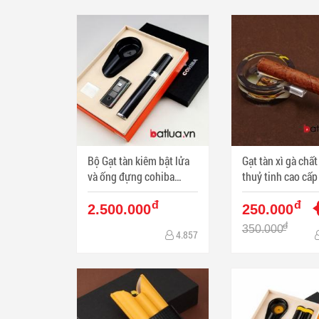
Bộ Gạt tàn kiêm bật lửa
Gạt tàn xì gà chất
và ống đựng cohiba
thuỷ tinh cao cấp
chính hãng bảo hành 6
hãng cohiba
đ
đ
tháng
2.500.000
250.000
đ
350.000
4.857