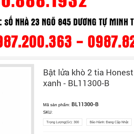
Bật lửa khò 2 tia Hones
xanh - BL11300-B
BL11300-B
Mã sản phẩm:
SKU:
Trọng Lượng(gr):
300
Bảo Hành:
Đang Cập Nhật