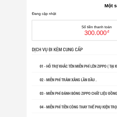
Một s
Đang cập nhật
Số tiền thanh toán
300.000
đ
DỊCH VỤ ĐI KÈM CUNG CẤP
01 - HỖ TRỢ KHẮC TÊN MIỄN PHÍ LÊN ZIPPO ( TẠI
02 - MIỄN PHÍ TRÂM XĂNG LẦN ĐẦU .
03 - MIỄN PHÍ ĐÁNH BÓNG ZIPPO CHẤT LIỆU ĐỒN
04 - MIỄN PHÍ TIỀN CÔNG THAY THẾ PHỤ KIỆN TR