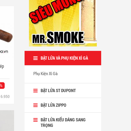
BẬT LỬA VÀ PHỤ KIỆN XÌ GÀ
hép
Phụ Kiện Xì Gà
3%
BẬT LỬA ST DUPONT
6.950
BẬT LỬA ZIPPO
BẬT LỬA KIỂU DÁNG SANG
TRỌNG