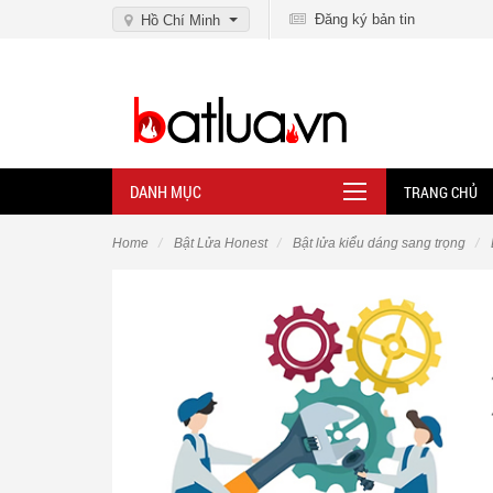
Đăng ký bản tin
Hồ Chí Minh
DANH MỤC
TRANG CHỦ
Home
Bật Lửa Honest
Bật lửa kiểu dáng sang trọng