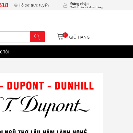
618
Đăng nhập
Hỗ trợ trực tuyến
Tài khoản và đơn hàng
0
GIỎ HÀNG
G TÔI