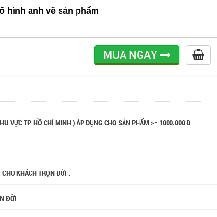
ố hình ảnh về sản phẩm
MUA NGAY
 KHU VỰC TP. HỒ CHÍ MINH ) ÁP DỤNG CHO SẢN PHẨM >= 1000.000 Đ
G CHO KHÁCH TRỌN ĐỜI .
ỌN ĐỜI