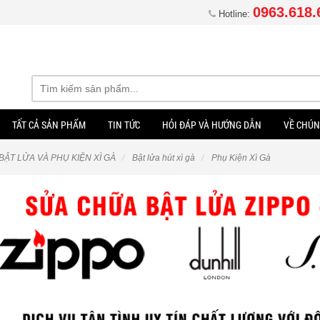
0963.618.
Hotline:
TẤT CẢ SẢN PHẨM
TIN TỨC
HỎI ĐÁP VÀ HƯỚNG DẪN
VỀ CHÚN
BẬT LỬA VÀ PHỤ KIỆN XÌ GÀ
Bật lửa hút xì gà
Phụ Kiện Xì Gà