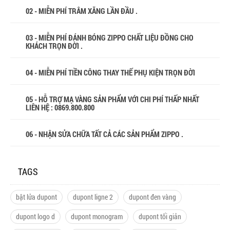
02 - MIỄN PHÍ TRÂM XĂNG LẦN ĐẦU .
03 - MIỄN PHÍ ĐÁNH BÓNG ZIPPO CHẤT LIỆU ĐỒNG CHO
KHÁCH TRỌN ĐỜI .
04 - MIỄN PHÍ TIỀN CÔNG THAY THẾ PHỤ KIỆN TRỌN ĐỜI
05 - HỖ TRỢ MẠ VÀNG SẢN PHẨM VỚI CHI PHÍ THẤP NHẤT
LIÊN HỆ : 0869.800.800
06 - NHẬN SỬA CHỮA TẤT CẢ CÁC SẢN PHẨM ZIPPO .
TAGS
bật lửa dupont
dupont ligne 2
dupont đen vàng
dupont logo d
dupont monogram
dupont tối giản