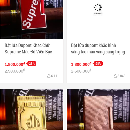
Bật lửa Dupont Khắc Chữ
Bật lửa dupont khắc hình
Supreme Màu Đỏ Viền Bạc
sáng tạo màu vàng sang trọng
-28%
-28%
đ
đ
1.800.000
1.800.000
đ
đ
2.500.000
2.500.000
6.111
3.848