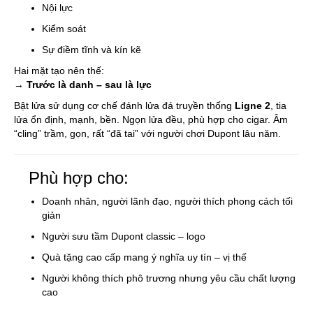
Nội lực
Kiểm soát
Sự điềm tĩnh và kín kẽ
Hai mặt tạo nên thế:
→
Trước là danh – sau là lực
Bật lửa sử dụng cơ chế đánh lửa đá truyền thống
Ligne 2
, tia
lửa ổn định, mạnh, bền. Ngọn lửa đều, phù hợp cho cigar. Âm
“cling” trầm, gọn, rất “đã tai” với người chơi Dupont lâu năm.
Phù hợp cho:
Doanh nhân, người lãnh đạo, người thích phong cách tối
giản
Người sưu tầm Dupont classic – logo
Quà tặng cao cấp mang ý nghĩa uy tín – vị thế
Người không thích phô trương nhưng yêu cầu chất lượng
cao