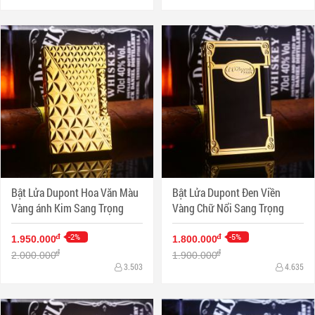
Bật Lửa Dupont Hoa Văn Màu
Bật Lửa Dupont Đen Viền
Vàng ánh Kim Sang Trọng
Vàng Chữ Nổi Sang Trọng
-2%
-5%
đ
đ
1.950.000
1.800.000
đ
đ
2.000.000
1.900.000
3.503
4.635