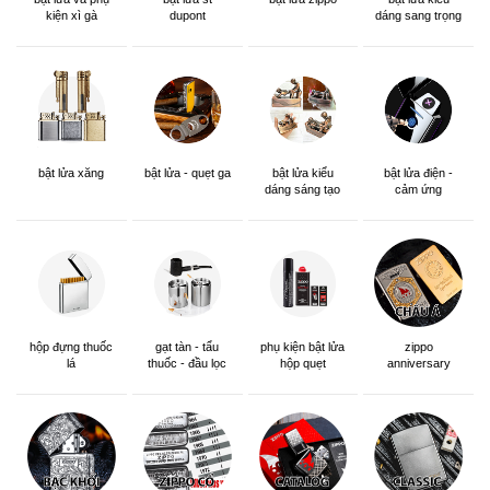
kiện xì gà
dupont
dáng sang trọng
bật lửa xăng
bật lửa - quẹt ga
bật lửa kiểu
bật lửa điện -
dáng sáng tạo
cảm ứng
hộp đựng thuốc
gạt tàn - tẩu
phụ kiện bật lửa
zippo
lá
thuốc - đầu lọc
hộp quẹt
anniversary
edition