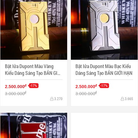
Bật lửa Dupont Màu Vàng
Bật lửa Dupont Màu Bạc Kiểu
Kiểu Dáng Sáng Tạo BẢN GIỚI
Dáng Sáng Tạo BẢN GIỚI HẠN
HẠN
-17%
-17%
đ
đ
2.500.000
2.500.000
đ
đ
3.000.000
3.000.000
3.270
3.665