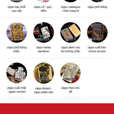
zippo bạc khối
zippo cổ - quý -
zippo catalogue
zippo phổ thông
cao cấp
hiếm
- hình trang trí
zippo phổ thông
zippo dành cho
zippo xuất hàn -
zippo harley
khắc
thị trường châu
korea version
davidson
á khắc siêu đẹp
zippo xuất nhật
zippo theo chủ
zippo limited -
- japan version
đề
zippo phiên bản
giới hạn