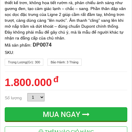
thiết kế trơn, không họa tiết rườm rà, phản chiếu ánh sáng như
gương đen, tạo cảm giác lạnh – chắc – sang. Phần thân dập vân
sọc dọc đặc trưng của Ligne 2 giúp cầm rất đầm tay, không trơn
trượt, càng dùng càng “lên nước”. Âm thanh “cling” vang lên khi
mở nắp trầm và dứt khoát – đúng chuẩn Dupont chính thống.
Đây không phải mẫu để gây chú ý, mà là mẫu để người khác tự
nhận ra đẳng cấp của chủ nhân.
DP0074
Mã sản phẩm:
SKU:
Trọng Lượng(gr):
300
Bảo Hành:
3 Tháng
đ
1.800.000
Số lượng
MUA NGAY