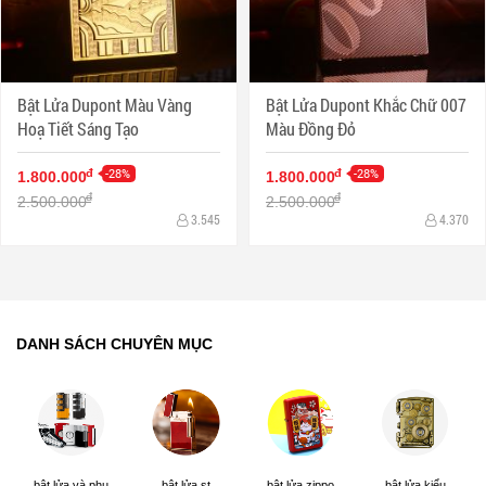
Bật Lửa Dupont Màu Vàng
Bật Lửa Dupont Khắc Chữ 007
Hoạ Tiết Sáng Tạo
Màu Đồng Đỏ
-28%
-28%
đ
đ
1.800.000
1.800.000
đ
đ
2.500.000
2.500.000
3.545
4.370
DANH SÁCH CHUYÊN MỤC
bật lửa và phụ
bật lửa st
bật lửa zippo
bật lửa kiểu