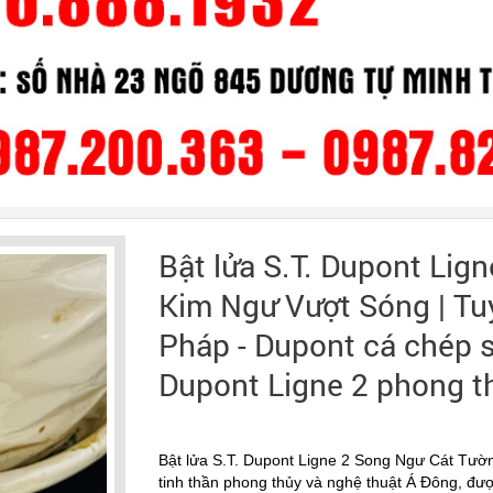
Bật lửa S.T. Dupont Lig
Kim Ngư Vượt Sóng | Tu
Pháp - Dupont cá chép s
Dupont Ligne 2 phong t
Bật lửa S.T. Dupont Ligne 2 Song Ngư Cát Tư
tinh thần phong thủy và nghệ thuật Á Đông, đư