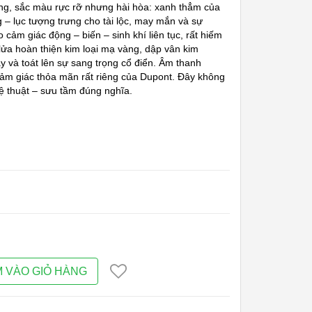
óng, sắc màu rực rỡ nhưng hài hòa: xanh thẳm của
 – lục tượng trưng cho tài lộc, may mắn và sự
 cảm giác động – biến – sinh khí liên tục, rất hiếm
lửa hoàn thiện kim loại mạ vàng, dập vân kim
 và toát lên sự sang trọng cổ điển. Âm thanh
 cảm giác thỏa mãn rất riêng của Dupont. Đây không
hệ thuật – sưu tầm đúng nghĩa.
 VÀO GIỎ HÀNG