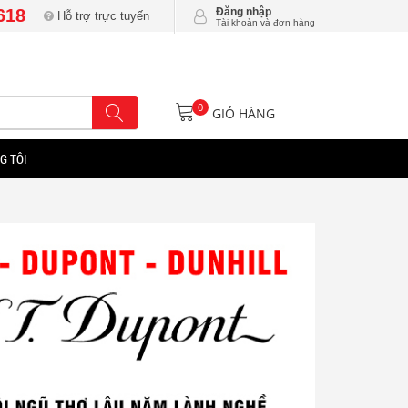
618
Đăng nhập
Hỗ trợ trực tuyến
Tài khoản và đơn hàng
0
GIỎ HÀNG
G TÔI