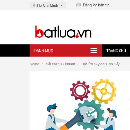
Đăng ký bản tin
Hồ Chí Minh
DANH MỤC
TRANG CHỦ
Home
Bật lửa ST Dupont
Bật lửa Dupont Cao Cấp