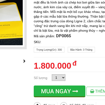
mặt đều là hình ảnh cá chép koi bơi giữa làn s
nước, ánh kim của vảy cá, điểm xuyết đỏ – vàng
thăng tiến. Mỗi mặt là một bố cục khác nhau, tạo
gặp ở các mẫu bật lửa thông thường. Thân bật 
cương đặc trưng của dòng Ligne 2, cầm chắc tay
“cling” trứ danh vang lên khi mở nắp, mang lại
chỉ là bật lửa, mà là vật phẩm phong thủy – ng
DP0065
Mã sản phẩm:
SKU:
Trọng Lượng(gr):
300
Bảo Hành:
3 Tháng
đ
1.800.000
Số lượng
MUA NGAY
THÊM