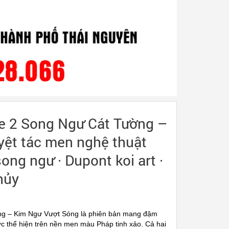
ne 2 Song Ngư Cát Tường –
yệt tác men nghệ thuật
ong ngư · Dupont koi art ·
hủy
ờng – Kim Ngư Vượt Sóng là phiên bản mang đậm
ợc thể hiện trên nền men màu Pháp tinh xảo. Cả hai