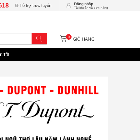
618
Đăng nhập
Hỗ trợ trực tuyến
Tài khoản và đơn hàng
0
GIỎ HÀNG
G TÔI