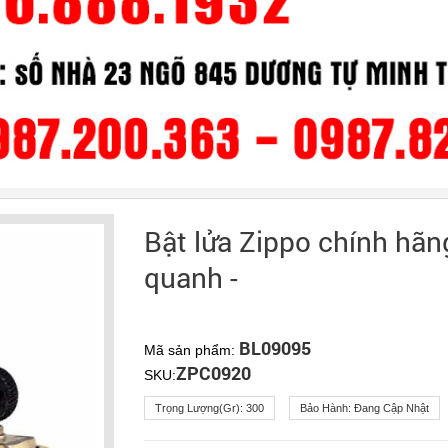
Bật lửa Zippo chính hã
quanh -
BL09095
Mã sản phẩm:
ZPC0920
SKU:
Trọng Lượng(gr):
300
Bảo Hành:
Đang Cập Nhật