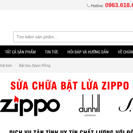
0963.618.
Hotline:
TẤT CẢ SẢN PHẨM
TIN TỨC
HỎI ĐÁP VÀ HƯỚNG DẪN
VỀ CHÚN
Nhật bản
Bật lửa Zippo Rồng