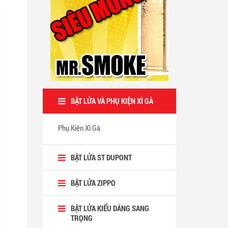
BẬT LỬA VÀ PHỤ KIỆN XÌ GÀ
Phụ Kiện Xì Gà
BẬT LỬA ST DUPONT
BẬT LỬA ZIPPO
BẬT LỬA KIỂU DÁNG SANG
TRỌNG