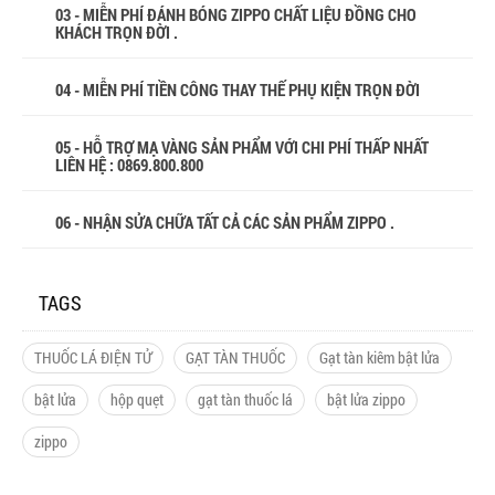
03 - MIỄN PHÍ ĐÁNH BÓNG ZIPPO CHẤT LIỆU ĐỒNG CHO
KHÁCH TRỌN ĐỜI .
04 - MIỄN PHÍ TIỀN CÔNG THAY THẾ PHỤ KIỆN TRỌN ĐỜI
05 - HỖ TRỢ MẠ VÀNG SẢN PHẨM VỚI CHI PHÍ THẤP NHẤT
LIÊN HỆ : 0869.800.800
06 - NHẬN SỬA CHỮA TẤT CẢ CÁC SẢN PHẨM ZIPPO .
TAGS
THUỐC LÁ ĐIỆN TỬ
GẠT TÀN THUỐC
Gạt tàn kiêm bật lửa
bật lửa
hộp quẹt
gạt tàn thuốc lá
bật lửa zippo
zippo