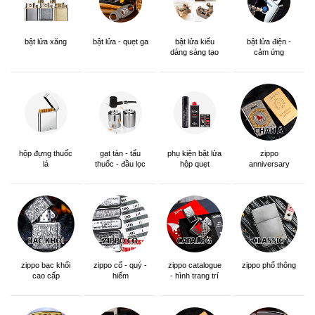
bật lửa xăng
bật lửa - quẹt ga
bật lửa kiểu
bật lửa điện -
dáng sáng tạo
cảm ứng
hộp đựng thuốc
gạt tàn - tẩu
phụ kiện bật lửa
zippo
lá
thuốc - đầu lọc
hộp quẹt
anniversary
edition
zippo bạc khối
zippo cổ - quý -
zippo catalogue
zippo phổ thông
cao cấp
hiếm
- hình trang trí