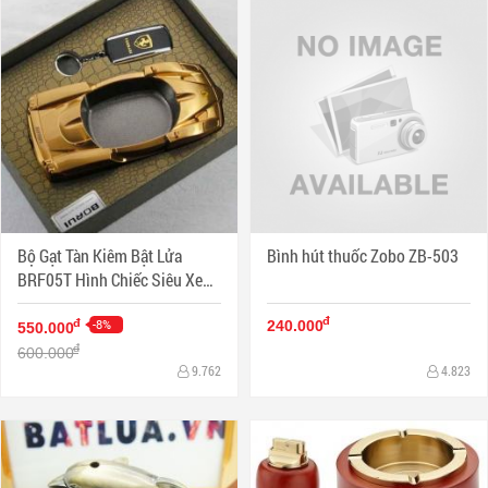
Bộ Gạt Tàn Kiêm Bật Lửa
Bình hút thuốc Zobo ZB-503
BRF05T Hình Chiếc Siêu Xe
Sáng Tạo
đ
-8%
đ
240.000
550.000
đ
600.000
9.762
4.823