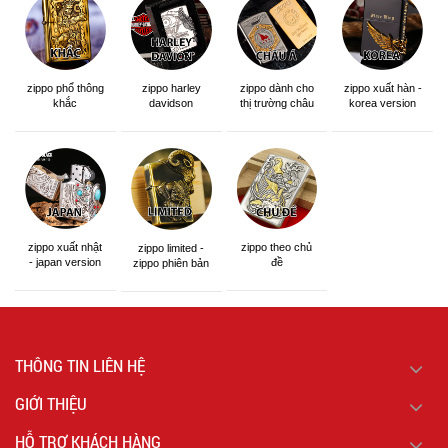
zippo phổ thông
zippo dành cho
zippo xuất hàn -
zippo harley
khắc
thị trường châu
korea version
davidson
á khắc siêu đẹp
zippo xuất nhật
zippo theo chủ
zippo limited -
- japan version
đề
zippo phiên bản
giới hạn
THÔNG TIN LIÊN HỆ
GIỚI THIỆU
HỖ TRỢ KHÁCH HÀNG