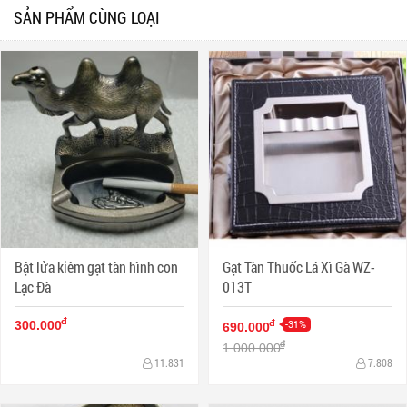
SẢN PHẨM CÙNG LOẠI
Bật lửa kiêm gạt tàn hình con
Gạt Tàn Thuốc Lá Xì Gà WZ-
Lạc Đà
013T
đ
-31%
đ
300.000
690.000
đ
1.000.000
11.831
7.808