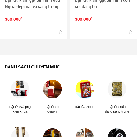
Ngựa Đẹp mắt và sang trọng
sói đang hú
DH-A801 MS77 021
đ
đ
300.000
300.000
DANH SÁCH CHUYÊN MỤC
bật lửa và phụ
bật lửa st
bật lửa zippo
bật lửa kiểu
kiện xì gà
dupont
dáng sang trọng