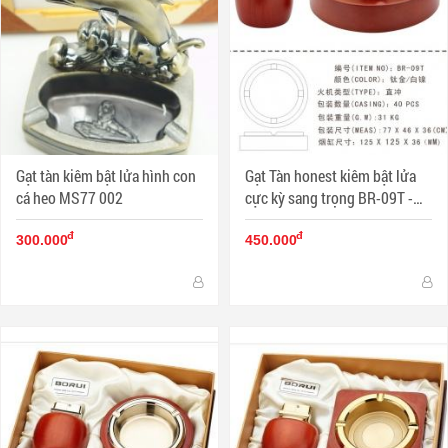
Gạt tàn kiêm bật lửa hình con
Gạt Tàn honest kiêm bật lửa
cá heo MS77 002
cực kỳ sang trọng BR-09T -
MS11 002
đ
đ
300.000
450.000