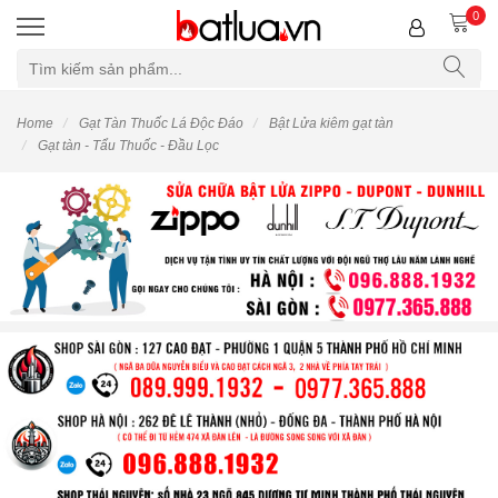
0
Home
Gạt Tàn Thuốc Lá Độc Đáo
Bật Lửa kiêm gạt tàn
Gạt tàn - Tẩu Thuốc - Đầu Lọc