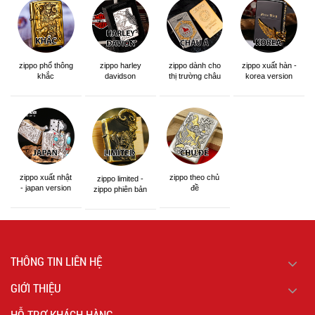
zippo phổ thông
zippo dành cho
zippo xuất hàn -
zippo harley
khắc
thị trường châu
korea version
davidson
á khắc siêu đẹp
zippo xuất nhật
zippo theo chủ
zippo limited -
- japan version
đề
zippo phiên bản
giới hạn
THÔNG TIN LIÊN HỆ
GIỚI THIỆU
HỖ TRỢ KHÁCH HÀNG