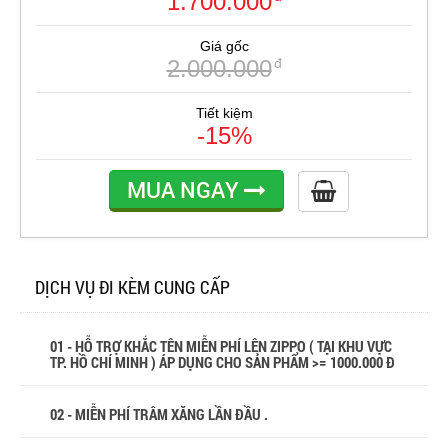
1.700.000
Giá gốc
2.000.000
đ
Tiết kiệm
-15%
MUA NGAY
DỊCH VỤ ĐI KÈM CUNG CẤP
01 - HỖ TRỢ KHẮC TÊN MIỄN PHÍ LÊN ZIPPO ( TẠI KHU VỰC
TP. HỒ CHÍ MINH ) ÁP DỤNG CHO SẢN PHẨM >= 1000.000 Đ
02 - MIỄN PHÍ TRÂM XĂNG LẦN ĐẦU .