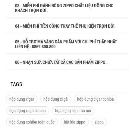
03 - MIỄN PHÍ ĐÁNH BÓNG ZIPPO CHẤT LIỆU ĐỒNG CHO
KHÁCH TRỌN ĐỜI .
04 - MIỄN PHÍ TIỀN CÔNG THAY THẾ PHỤ KIỆN TRỌN ĐỜI
05 - HỖ TRỢ MẠ VÀNG SẢN PHẨM VỚI CHI PHÍ THẤP NHẤT
LIÊN HỆ : 0869.800.800
06 - NHẬN SỬA CHỮA TẤT CẢ CÁC SẢN PHẨM ZIPPO .
TAGS
hộp đựng cigar
hộp đựng xì gà
hộp đựng cigar cohiba
hộp đựng xì gà cohiba
hộp đựng cigar hà nội
hộp đựng cohiba toàn quốc
bật lửa zippo
zippo