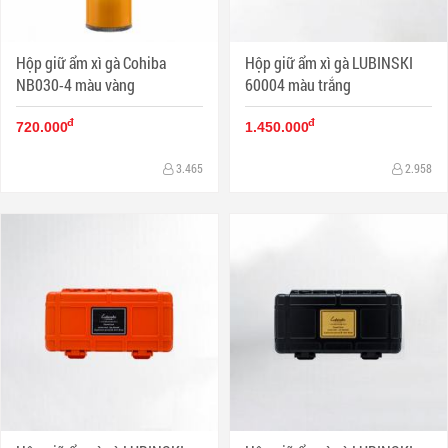
Hộp giữ ẩm xì gà Cohiba
Hộp giữ ẩm xì gà LUBINSKI
NB030-4 màu vàng
60004 màu trắng
đ
đ
720.000
1.450.000
3.465
2.958