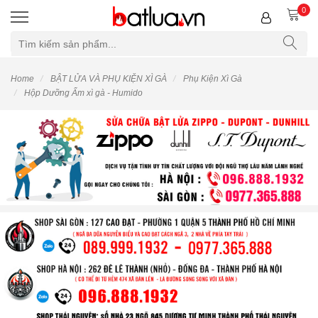
0
Home
BẬT LỬA VÀ PHỤ KIỆN XÌ GÀ
Phụ Kiện Xì Gà
Hộp Dưỡng Ẩm xì gà - Humido