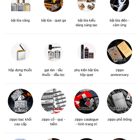
bật lửa xăng
bật lửa - quẹt ga
bật lửa kiểu
bật lửa điện -
dáng sáng tạo
cảm ứng
hộp đựng thuốc
gạt tàn - tẩu
phụ kiện bật lửa
zippo
lá
thuốc - đầu lọc
hộp quẹt
anniversary
edition
zippo bạc khối
zippo cổ - quý -
zippo catalogue
zippo phổ thông
cao cấp
hiếm
- hình trang trí