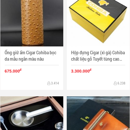
Ống giữ ẩm Cigar Cohiba bọc
Hộp đựng Cigar (xì gà) Cohiba
da mẫu ngắn màu nâu
chất liệu gỗ Tuyết tùng cao
cấp
đ
đ
675.000
3.300.000
3.414
6.238