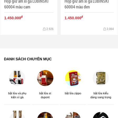
Hộp giữ ẩm xì gà LUBINSKI
Hộp giữ ẩm xì gà LUBINSKI
60004 màu cam
60004 màu đen
đ
đ
1.450.000
1.450.000
2.926
3.064
DANH SÁCH CHUYÊN MỤC
bật lửa và phụ
bật lửa st
bật lửa zippo
bật lửa kiểu
kiện xì gà
dupont
dáng sang trọng