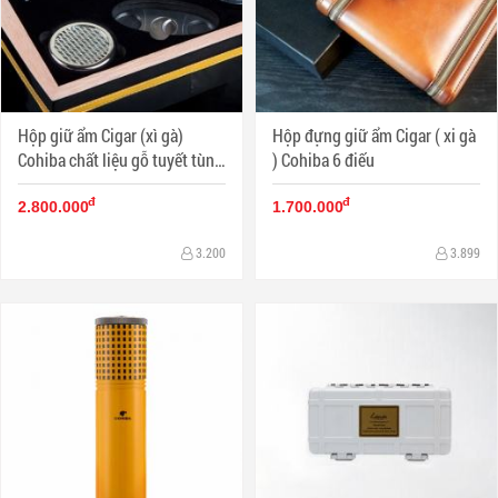
Hộp giữ ẩm Cigar (xì gà)
Hộp đựng giữ ẩm Cigar ( xi gà
Cohiba chất liệu gỗ tuyết tùng
) Cohiba 6 điếu
có đồng hồ đo độ ẩm
đ
đ
2.800.000
1.700.000
3.200
3.899