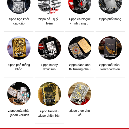
zippo bạc khối
zippo cổ - quý -
zippo catalogue
zippo phổ thông
cao cấp
hiếm
- hình trang trí
zippo phổ thông
zippo dành cho
zippo xuất hàn -
zippo harley
khắc
thị trường châu
korea version
davidson
á khắc siêu đẹp
zippo xuất nhật
zippo theo chủ
zippo limited -
- japan version
đề
zippo phiên bản
giới hạn