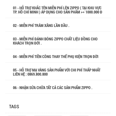
01 - HỖ TRỢ KHẮC TÊN MIỄN PHÍ LÊN ZIPPO ( TẠI KHU VỰC
TP. HỒ CHÍ MINH ) ÁP DỤNG CHO SẢN PHẨM >= 1000.000 Đ
02 - MIỄN PHÍ TRÂM XĂNG LẦN ĐẦU .
03 - MIỄN PHÍ ĐÁNH BÓNG ZIPPO CHẤT LIỆU ĐỒNG CHO
KHÁCH TRỌN ĐỜI .
04 - MIỄN PHÍ TIỀN CÔNG THAY THẾ PHỤ KIỆN TRỌN ĐỜI
05 - HỖ TRỢ MẠ VÀNG SẢN PHẨM VỚI CHI PHÍ THẤP NHẤT
LIÊN HỆ : 0869.800.800
06 - NHẬN SỬA CHỮA TẤT CẢ CÁC SẢN PHẨM ZIPPO .
TAGS