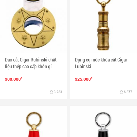
Dao cắt Cigar Rubinski chất
Dụng cụ móc khóa cắt Cigar
liệu thép cao cấp khôn gỉ
Lubinski
đ
đ
900.000
925.000
3.233
6.377