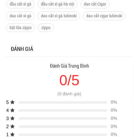
đầu cắt xì gà
đầu cắt xì gà hà nội
dao cắt Cigar
dao cắt xì gà
dao cắt xì gà lubinski
dao cắt cigar lubinski
bật lửa zippo
zippo
ĐÁNH GIÁ
Đánh Giá Trung Bình
0/5
(0 đánh giá)
5
0%
4
0%
3
0%
2
0%
1
0%