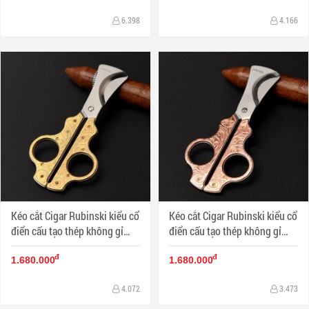
6.398
4.166
Kéo cắt Cigar Rubinski kiểu cổ
Kéo cắt Cigar Rubinski kiểu cổ
điển cấu tạo thép không gỉ
điển cấu tạo thép không gỉ
màu vàng
màu đồng
đ
đ
1.680.000
1.680.000
4.072
3.473