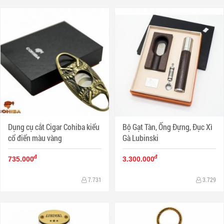
Dụng cụ cắt Cigar Cohiba kiểu
Bộ Gạt Tàn, Ống Đựng, Đục Xì
cổ điển màu vàng
Gà Lubinski
đ
đ
735.000
3.300.000
7.731
3.729