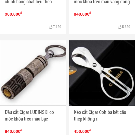
chính hãng chất liệu thép
móc khóa treo màu vàng đồng
không gỉ
đ
đ
900.000
840.000
7.120
5.620
Đầu cắt Cigar LUBINSKI có
Kéo cắt Cigar Cohiba kết cấu
móc khóa treo màu bạc
thép không rỉ
đ
đ
840.000
450.000