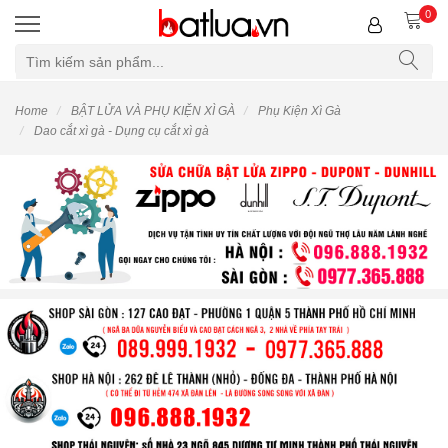
0
Home
BẬT LỬA VÀ PHỤ KIỆN XÌ GÀ
Phụ Kiện Xì Gà
Dao cắt xì gà - Dụng cụ cắt xì gà