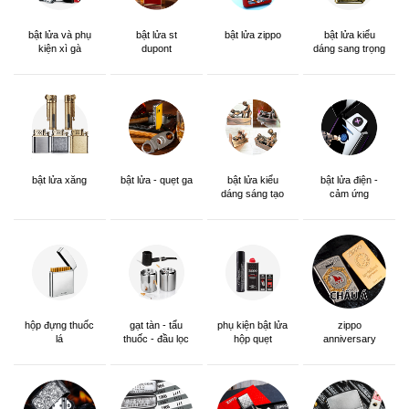
bật lửa và phụ
bật lửa st
bật lửa zippo
bật lửa kiểu
kiện xì gà
dupont
dáng sang trọng
bật lửa xăng
bật lửa - quẹt ga
bật lửa kiểu
bật lửa điện -
dáng sáng tạo
cảm ứng
hộp đựng thuốc
gạt tàn - tẩu
phụ kiện bật lửa
zippo
lá
thuốc - đầu lọc
hộp quẹt
anniversary
edition