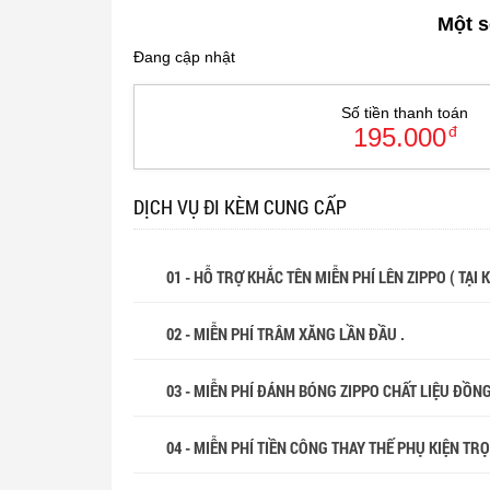
Một s
Đang cập nhật
Số tiền thanh toán
195.000
đ
DỊCH VỤ ĐI KÈM CUNG CẤP
01 - HỖ TRỢ KHẮC TÊN MIỄN PHÍ LÊN ZIPPO ( TẠI
02 - MIỄN PHÍ TRÂM XĂNG LẦN ĐẦU .
03 - MIỄN PHÍ ĐÁNH BÓNG ZIPPO CHẤT LIỆU ĐỒN
04 - MIỄN PHÍ TIỀN CÔNG THAY THẾ PHỤ KIỆN TR