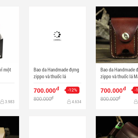
vỉ một
Bao da Handmade đựng
Bao da Handmade 
zippo và thuốc lá
zippo và thuốc lá M
Nâu đỏ
đ
đ
-12%
-
700.000
700.000
đ
đ
800.000
800.000
3.983
4.634