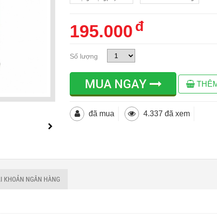
đ
195.000
Số lượng
MUA NGAY
THÊM
đã mua
4.337 đã xem
ÀI KHOẢN NGÂN HÀNG