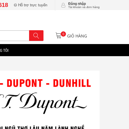
618
Đăng nhập
Hỗ trợ trực tuyến
Tài khoản và đơn hàng
0
GIỎ HÀNG
G TÔI