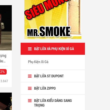
BẬT LỬA VÀ PHỤ KIỆN XÌ GÀ
đựng
àu
Phụ Kiện Xì Gà
12%
BẬT LỬA ST DUPONT
3.847
BẬT LỬA ZIPPO
BẬT LỬA KIỂU DÁNG SANG
TRỌNG