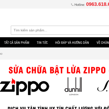
0963.618.
Hotline:
TẤT CẢ SẢN PHẨM
TIN TỨC
HỎI ĐÁP VÀ HƯỚNG DẪN
VỀ CHÚN
po