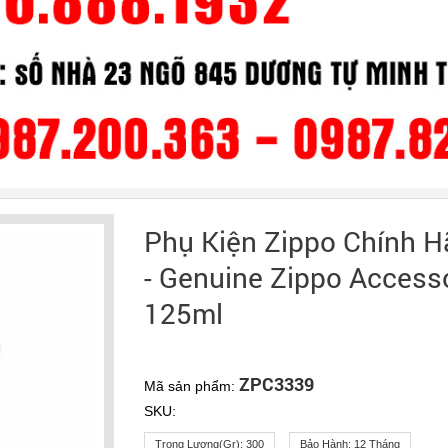
Phụ Kiện Zippo Chính H
- Genuine Zippo Accesso
125ml
ZPC3339
Mã sản phẩm:
SKU:
Trọng Lượng(gr):
300
Bảo Hành:
12 Tháng