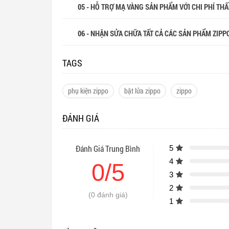
05 - HỖ TRỢ MẠ VÀNG SẢN PHẨM VỚI CHI PHÍ THẤP
06 - NHẬN SỬA CHỮA TẤT CẢ CÁC SẢN PHẨM ZIPP
TAGS
phụ kiện zippo
bật lửa zippo
zippo
ĐÁNH GIÁ
Đánh Giá Trung Bình
5
4
0/5
3
2
(0 đánh giá)
1