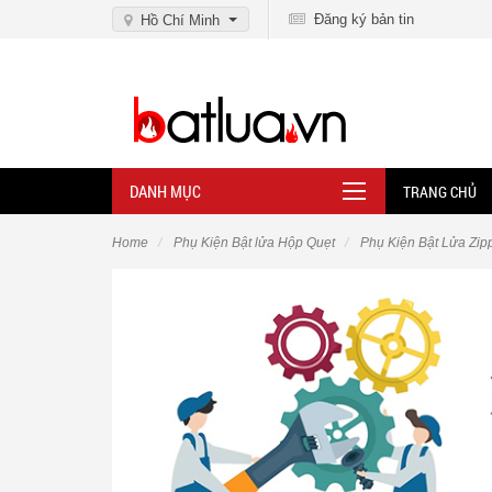
Đăng ký bản tin
Hồ Chí Minh
DANH MỤC
TRANG CHỦ
Home
Phụ Kiện Bật lửa Hộp Quẹt
Phụ Kiện Bật Lửa Zip