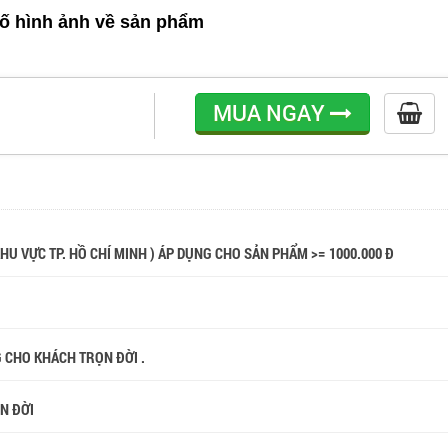
ố hình ảnh về sản phẩm
MUA NGAY
 KHU VỰC TP. HỒ CHÍ MINH ) ÁP DỤNG CHO SẢN PHẨM >= 1000.000 Đ
G CHO KHÁCH TRỌN ĐỜI .
ỌN ĐỜI