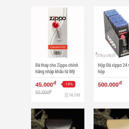
Đá thay cho Zippo chính
Hộp Đá zippo 24 
hãng nhập khẩu từ Mỹ
hộp
đ
đ
-18%
45.000
500.000
đ
55.000
16.155