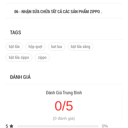
06 - NHẬN SỬA CHỮA TẤT CẢ CÁC SẢN PHẨM ZIPPO .
TAGS
bật lửa
hộp quẹt
bat lua
bật lửa xăng
bật lửa zippo
zippo
ĐÁNH GIÁ
Đánh Giá Trung Bình
0/5
(0 đánh giá)
5
0%