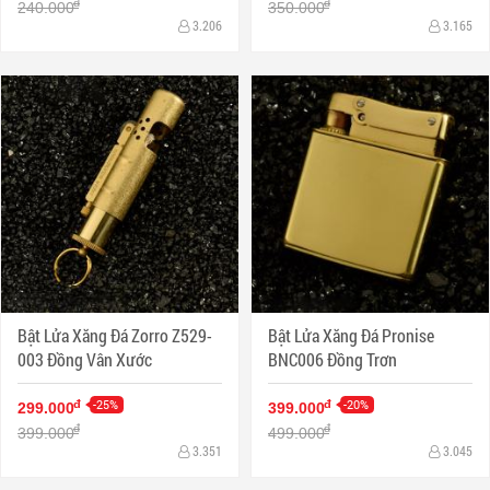
đ
đ
240.000
350.000
3.206
3.165
Bật Lửa Xăng Đá Zorro Z529-
Bật Lửa Xăng Đá Pronise
003 Đồng Vân Xước
BNC006 Đồng Trơn
-25%
-20%
đ
đ
299.000
399.000
đ
đ
399.000
499.000
3.351
3.045