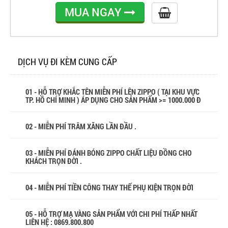
MUA NGAY
DỊCH VỤ ĐI KÈM CUNG CẤP
01 - HỖ TRỢ KHẮC TÊN MIỄN PHÍ LÊN ZIPPO ( TẠI KHU VỰC
TP. HỒ CHÍ MINH ) ÁP DỤNG CHO SẢN PHẨM >= 1000.000 Đ
02 - MIỄN PHÍ TRÂM XĂNG LẦN ĐẦU .
03 - MIỄN PHÍ ĐÁNH BÓNG ZIPPO CHẤT LIỆU ĐỒNG CHO
KHÁCH TRỌN ĐỜI .
04 - MIỄN PHÍ TIỀN CÔNG THAY THẾ PHỤ KIỆN TRỌN ĐỜI
05 - HỖ TRỢ MẠ VÀNG SẢN PHẨM VỚI CHI PHÍ THẤP NHẤT
LIÊN HỆ : 0869.800.800