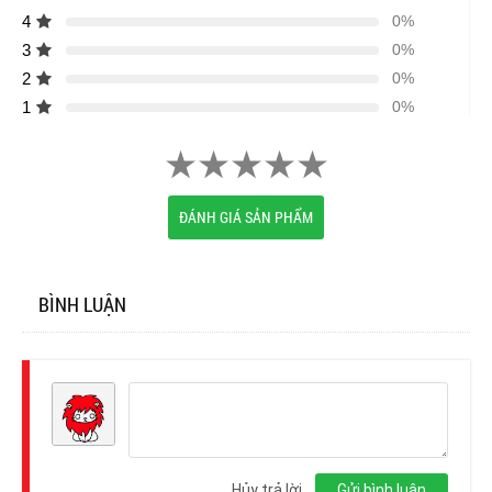
4
0%
3
0%
2
0%
1
0%
ĐÁNH GIÁ SẢN PHẨM
BÌNH LUẬN
Đăng
nhập
Hủy trả lời
Gửi bình luận