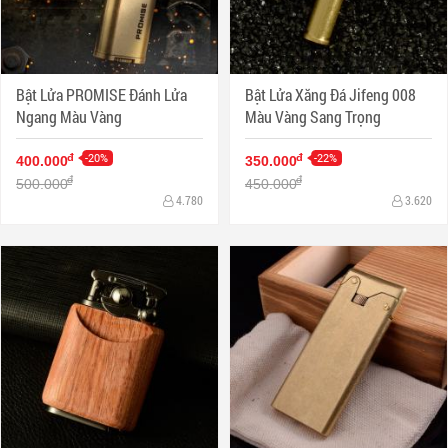
Bật Lửa PROMISE Đánh Lửa
Bật Lửa Xăng Đá Jifeng 008
Ngang Màu Vàng
Màu Vàng Sang Trọng
-20%
-22%
đ
đ
400.000
350.000
đ
đ
500.000
450.000
4.780
3.620