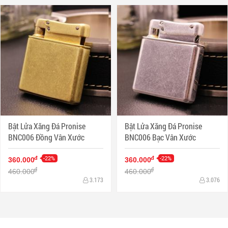
Bật Lửa Xăng Đá Pronise
Bật Lửa Xăng Đá Pronise
BNC006 Đồng Vân Xước
BNC006 Bạc Vân Xước
-22%
-22%
đ
đ
360.000
360.000
đ
đ
460.000
460.000
3.173
3.076