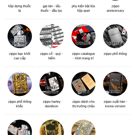
hộp đựng thuốc
gạt tàn - tẩu
phụ kiện bật lửa
zippo
lá
thuốc - đầu lọc
hộp quẹt
anniversary
edition
zippo bạc khối
zippo cổ - quý -
zippo catalogue
zippo phổ thông
cao cấp
hiếm
- hình trang trí
zippo phổ thông
zippo dành cho
zippo xuất hàn -
zippo harley
khắc
thị trường châu
korea version
davidson
á khắc siêu đẹp