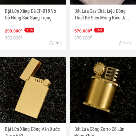
Bật Lửa Xăng Đá CF-018 Vỏ
Bật Lửa Gas Chất Liệu Đồng
Gỗ Hồng Sắc Sang Trọng
Thiết Kế Siêu Mỏng Kiểu Dáng
Cổ Điển BNC-007-1 đồng cổ
-15%
-15%
đ
đ
299.000
570.000
đ
đ
350.000
670.000
3.919
3.981
Bật Lửa Xăng Đồng Vân Xước
Bật Lửa Đồng Zorro Cổ Lùn
Zorro 552
Đồng Khối