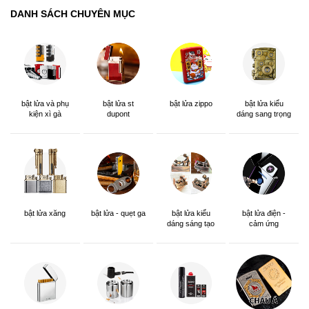
DANH SÁCH CHUYÊN MỤC
bật lửa và phụ
bật lửa st
bật lửa zippo
bật lửa kiểu
kiện xì gà
dupont
dáng sang trọng
bật lửa xăng
bật lửa - quẹt ga
bật lửa kiểu
bật lửa điện -
dáng sáng tạo
cảm ứng