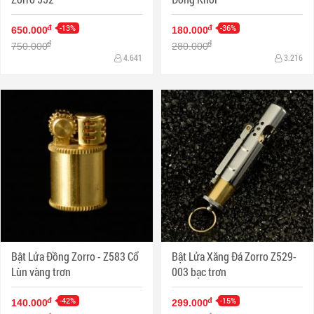
-13%
-36%
đ
đ
650.000
180.000
đ
đ
750.000
280.000
4.641
3.216
Bật Lửa Đồng Zorro - Z583 Cổ
Bật Lửa Xăng Đá Zorro Z529-
Lùn vàng trơn
003 bạc trơn
-42%
-15%
đ
đ
140.000
299.000