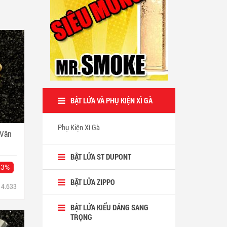
BẬT LỬA VÀ PHỤ KIỆN XÌ GÀ
Phụ Kiện Xì Gà
 Vân
BẬT LỬA ST DUPONT
13%
BẬT LỬA ZIPPO
4.633
BẬT LỬA KIỂU DÁNG SANG
TRỌNG