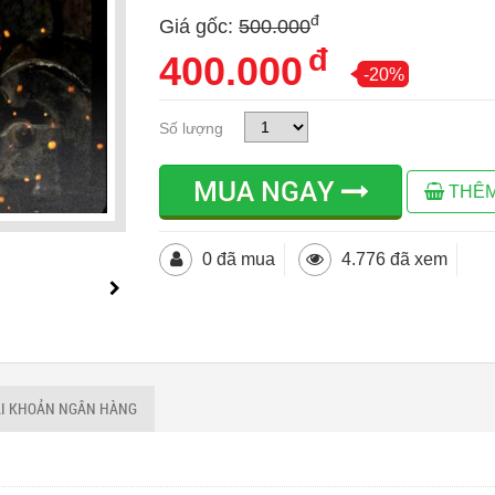
đ
Giá gốc:
500.000
đ
400.000
-20%
Số lượng
MUA NGAY
THÊM
0 đã mua
4.776 đã xem
ÀI KHOẢN NGÂN HÀNG