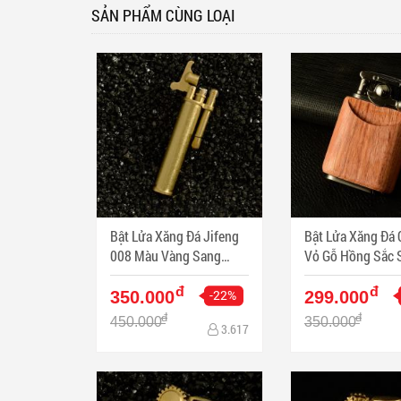
SẢN PHẨM CÙNG LOẠI
Bật Lửa Xăng Đá Jifeng
Bật Lửa Xăng Đá
008 Màu Vàng Sang
Vỏ Gỗ Hồng Sắc 
Trọng
Trọng
đ
đ
-22%
350.000
299.000
đ
đ
450.000
350.000
3.617