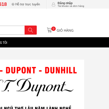
618
Đăng nhập
Hỗ trợ trực tuyến
Tài khoản và đơn hàng
0
GIỎ HÀNG
G TÔI