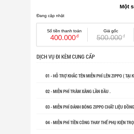
Một s
Đang cập nhật
Số tiền thanh toán
Giá gốc
400.000
đ
500.000
đ
DỊCH VỤ ĐI KÈM CUNG CẤP
01 - HỖ TRỢ KHẮC TÊN MIỄN PHÍ LÊN ZIPPO ( TẠI
02 - MIỄN PHÍ TRÂM XĂNG LẦN ĐẦU .
03 - MIỄN PHÍ ĐÁNH BÓNG ZIPPO CHẤT LIỆU ĐỒN
04 - MIỄN PHÍ TIỀN CÔNG THAY THẾ PHỤ KIỆN TR