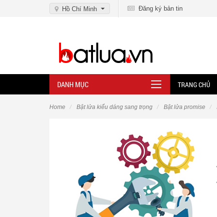
Đăng ký bản tin
Hồ Chí Minh
DANH MỤC
TRANG CHỦ
Home
Bật lửa kiểu dáng sang trọng
Bật lửa promise