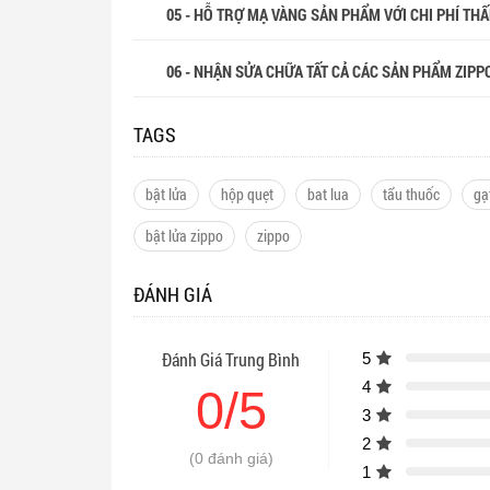
05 - HỖ TRỢ MẠ VÀNG SẢN PHẨM VỚI CHI PHÍ THẤP
06 - NHẬN SỬA CHỮA TẤT CẢ CÁC SẢN PHẨM ZIPP
TAGS
bật lửa
hộp quẹt
bat lua
tẩu thuốc
gạ
bật lửa zippo
zippo
ĐÁNH GIÁ
Đánh Giá Trung Bình
5
4
0/5
3
2
(0 đánh giá)
1