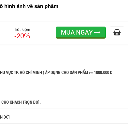
ố hình ảnh về sản phẩm
Tiết kiệm
MUA NGAY
-20%
 KHU VỰC TP. HỒ CHÍ MINH ) ÁP DỤNG CHO SẢN PHẨM >= 1000.000 Đ
G CHO KHÁCH TRỌN ĐỜI .
ỌN ĐỜI