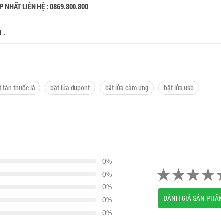
 NHẤT LIÊN HỆ : 0869.800.800
O .
t tàn thuốc lá
bật lửa dupont
bật lửa cảm ứng
bật lửa usb
0%
0%
0%
ĐÁNH GIÁ SẢN PHẨ
0%
0%