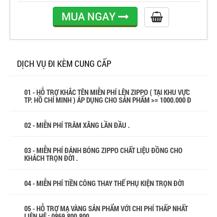
MUA NGAY
DỊCH VỤ ĐI KÈM CUNG CẤP
01 - HỖ TRỢ KHẮC TÊN MIỄN PHÍ LÊN ZIPPO ( TẠI KHU VỰC
TP. HỒ CHÍ MINH ) ÁP DỤNG CHO SẢN PHẨM >= 1000.000 Đ
02 - MIỄN PHÍ TRÂM XĂNG LẦN ĐẦU .
03 - MIỄN PHÍ ĐÁNH BÓNG ZIPPO CHẤT LIỆU ĐỒNG CHO
KHÁCH TRỌN ĐỜI .
04 - MIỄN PHÍ TIỀN CÔNG THAY THẾ PHỤ KIỆN TRỌN ĐỜI
05 - HỖ TRỢ MẠ VÀNG SẢN PHẨM VỚI CHI PHÍ THẤP NHẤT
LIÊN HỆ : 0869.800.800