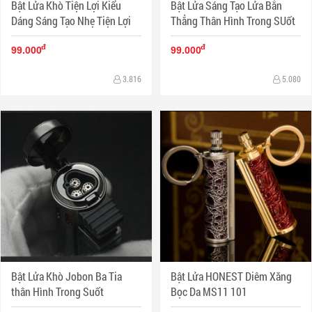
Bật Lửa Khò Tiện Lợi Kiểu
Bật Lửa Sáng Tạo Lửa Bắn
Dáng Sáng Tạo Nhẹ Tiện Lợi
Thẳng Thân Hình Trong SUốt
đ
đ
99.000
99.000
3.816
5.080
Bật Lửa Khò Jobon Ba Tia
Bật Lửa HONEST Diêm Xăng
thân Hình Trong Suốt
Bọc Da MS11 101