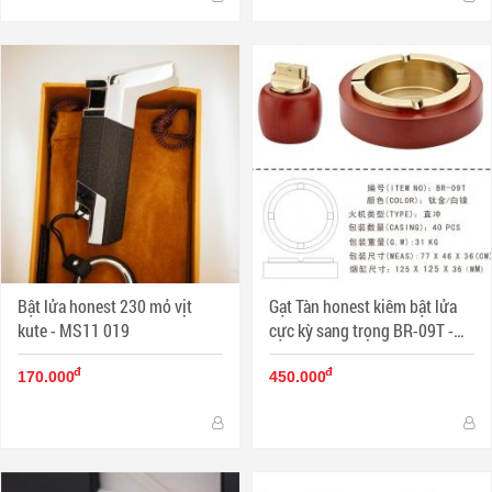
Bật lửa honest 230 mỏ vịt
Gạt Tàn honest kiêm bật lửa
kute - MS11 019
cực kỳ sang trọng BR-09T -
MS11 002
đ
đ
170.000
450.000