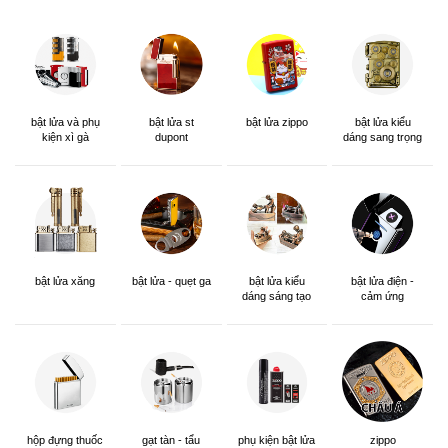
bật lửa và phụ
bật lửa st
bật lửa zippo
bật lửa kiểu
kiện xì gà
dupont
dáng sang trọng
bật lửa xăng
bật lửa - quẹt ga
bật lửa kiểu
bật lửa điện -
dáng sáng tạo
cảm ứng
hộp đựng thuốc
gạt tàn - tẩu
phụ kiện bật lửa
zippo