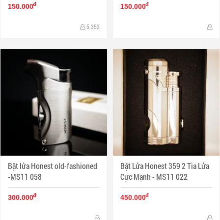
đ
đ
150.000
150.000
5.353
Bật lửa Honest old-fashioned
Bật Lửa Honest 359 2 Tia Lửa
-MS11 058
Cực Mạnh - MS11 022
đ
đ
300.000
450.000