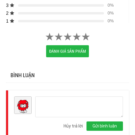
3
0%
2
0%
1
0%
ĐÁNH GIÁ SẢN PHẨM
BÌNH LUẬN
Đăng
nhập
Hủy trả lời
Gửi bình luận