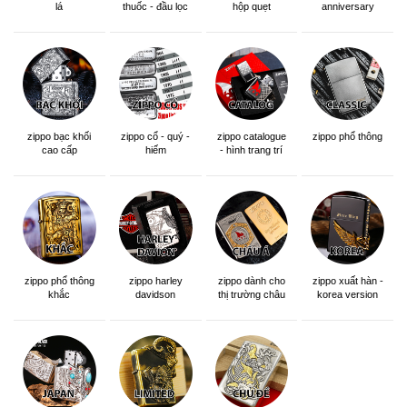
lá
thuốc - đầu lọc
hộp quẹt
anniversary
edition
zippo bạc khối
zippo cổ - quý -
zippo catalogue
zippo phổ thông
cao cấp
hiếm
- hình trang trí
zippo phổ thông
zippo dành cho
zippo xuất hàn -
zippo harley
khắc
thị trường châu
korea version
davidson
á khắc siêu đẹp