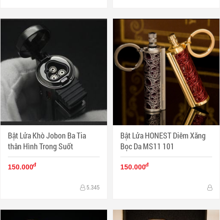
Bật Lửa Khò Jobon Ba Tia
Bật Lửa HONEST Diêm Xăng
thân Hình Trong Suốt
Bọc Da MS11 101
đ
đ
150.000
150.000
5.345