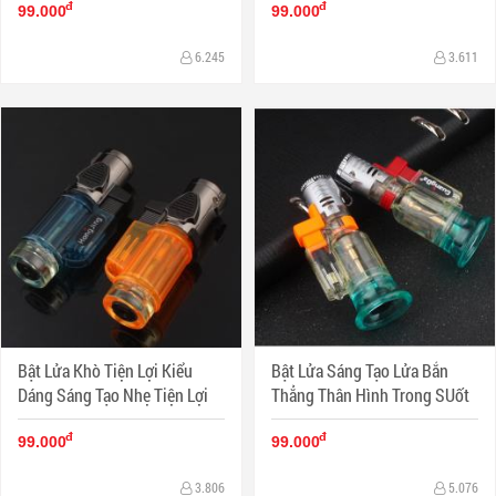
đ
đ
99.000
99.000
6.245
3.611
Bật Lửa Khò Tiện Lợi Kiểu
Bật Lửa Sáng Tạo Lửa Bắn
Dáng Sáng Tạo Nhẹ Tiện Lợi
Thẳng Thân Hình Trong SUốt
đ
đ
99.000
99.000
3.806
5.076