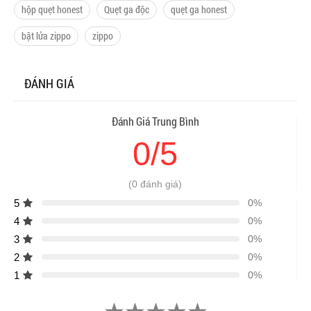
hộp quẹt honest
Quẹt ga độc
quẹt ga honest
bật lửa zippo
zippo
ĐÁNH GIÁ
Đánh Giá Trung Bình
0/5
(0 đánh giá)
5
0%
4
0%
3
0%
2
0%
1
0%