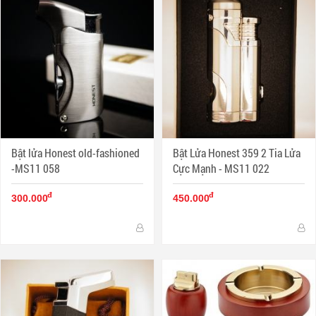
Bật lửa Honest old-fashioned
Bật Lửa Honest 359 2 Tia Lửa
-MS11 058
Cực Mạnh - MS11 022
đ
đ
300.000
450.000