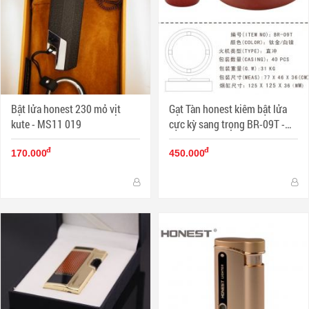
Bật lửa honest 230 mỏ vịt
Gạt Tàn honest kiêm bật lửa
kute - MS11 019
cực kỳ sang trọng BR-09T -
MS11 002
đ
đ
170.000
450.000