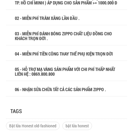
TP. HỒ CHÍ MINH ) ÁP DỤNG CHO SẢN PHẨM >= 1000.000 Đ
02 - MIỄN PHÍ TRÂM XĂNG LẦN ĐẦU .
03 - MIỄN PHÍ ĐÁNH BÓNG ZIPPO CHẤT LIỆU ĐỒNG CHO
KHÁCH TRỌN ĐỜI .
04 - MIỄN PHÍ TIỀN CÔNG THAY THẾ PHỤ KIỆN TRỌN ĐỜI
05 - HỖ TRỢ MẠ VÀNG SẢN PHẨM VỚI CHI PHÍ THẤP NHẤT
LIÊN HỆ : 0869.800.800
06 - NHẬN SỬA CHỮA TẤT CẢ CÁC SẢN PHẨM ZIPPO .
TAGS
Bật lửa Honest old-fashioned
bật lửa honest