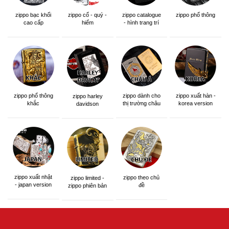
zippo bạc khối
zippo cổ - quý -
zippo catalogue
zippo phổ thông
cao cấp
hiếm
- hình trang trí
zippo phổ thông
zippo dành cho
zippo xuất hàn -
zippo harley
khắc
thị trường châu
korea version
davidson
á khắc siêu đẹp
zippo xuất nhật
zippo theo chủ
zippo limited -
- japan version
đề
zippo phiên bản
giới hạn