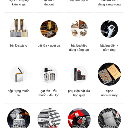
bật lửa và phụ
bật lửa st
bật lửa zippo
bật lửa kiểu
kiện xì gà
dupont
dáng sang trọng
bật lửa xăng
bật lửa - quẹt ga
bật lửa kiểu
bật lửa điện -
dáng sáng tạo
cảm ứng
hộp đựng thuốc
gạt tàn - tẩu
phụ kiện bật lửa
zippo
lá
thuốc - đầu lọc
hộp quẹt
anniversary
edition