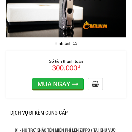
Hình ảnh 13
Số tiền thanh toán
300.000
đ
MUA NGAY
DỊCH VỤ ĐI KÈM CUNG CẤP
01 - HỖ TRỢ KHẮC TÊN MIỄN PHÍ LÊN ZIPPO ( TẠI KHU VỰC