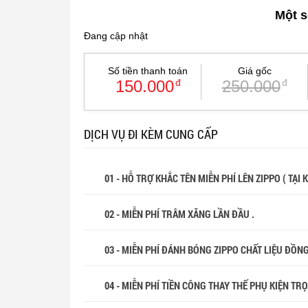
Một s
Đang cập nhật
Số tiền thanh toán
Giá gốc
150.000
đ
250.000
đ
DỊCH VỤ ĐI KÈM CUNG CẤP
01 - HỖ TRỢ KHẮC TÊN MIỄN PHÍ LÊN ZIPPO ( TẠI
02 - MIỄN PHÍ TRÂM XĂNG LẦN ĐẦU .
03 - MIỄN PHÍ ĐÁNH BÓNG ZIPPO CHẤT LIỆU ĐỒN
04 - MIỄN PHÍ TIỀN CÔNG THAY THẾ PHỤ KIỆN TR