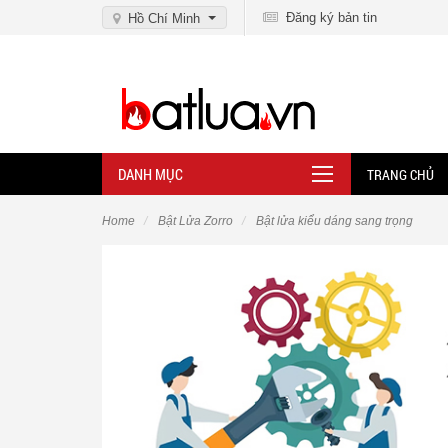
Đăng ký bản tin
Hồ Chí Minh
DANH MỤC
TRANG CHỦ
Home
Bật Lửa Zorro
Bật lửa kiểu dáng sang trọng