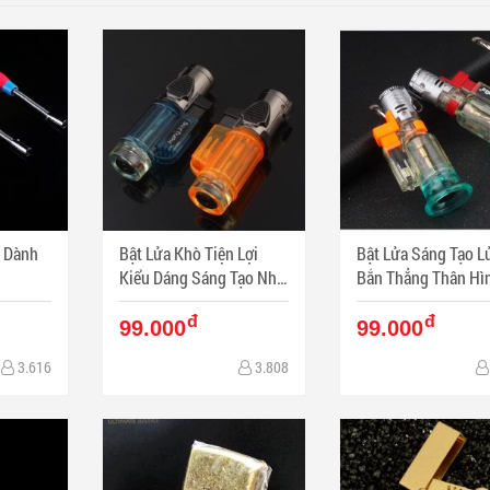
a Dành
Bật Lửa Khò Tiện Lợi
Bật Lửa Sáng Tạo L
Kiểu Dáng Sáng Tạo Nhẹ
Bắn Thẳng Thân Hì
Tiện Lợi
Trong SUốt
đ
đ
99.000
99.000
3.616
3.808