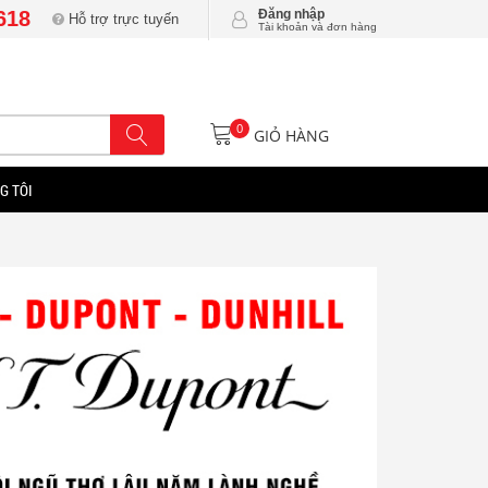
618
Đăng nhập
Hỗ trợ trực tuyến
Tài khoản và đơn hàng
0
GIỎ HÀNG
G TÔI