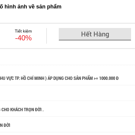
ố hình ảnh về sản phẩm
Tiết kiệm
Hết Hàng
-40%
 KHU VỰC TP. HỒ CHÍ MINH ) ÁP DỤNG CHO SẢN PHẨM >= 1000.000 Đ
G CHO KHÁCH TRỌN ĐỜI .
ỌN ĐỜI