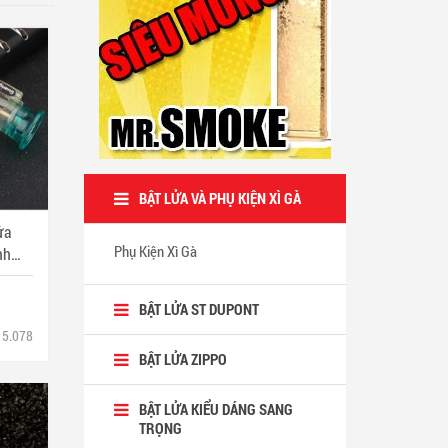
BẬT LỬA VÀ PHỤ KIỆN XÌ GÀ
ửa
Phụ Kiện Xì Gà
nh
BẬT LỬA ST DUPONT
5.078
BẬT LỬA ZIPPO
BẬT LỬA KIỂU DÁNG SANG
TRỌNG