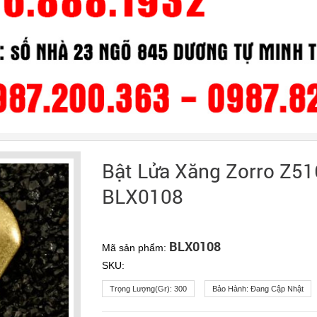
Bật Lửa Xăng Zorro Z51
BLX0108
BLX0108
Mã sản phẩm:
SKU:
Trọng Lượng(gr):
300
Bảo Hành:
Đang Cập Nhật