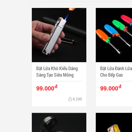
Bật Lửa Khò Kiểu Dáng
Bật Lửa Đánh Lử
Sáng Tạo Siêu Mỏng
Cho Bếp Gas
đ
đ
99.000
99.000
6.249