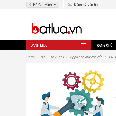
Đăng ký bản tin
Hồ Chí Minh
DANH MỤC
TRANG CHỦ
Home
BẬT LỬA ZIPPO
Zippo bạc khối cao cấp - STER