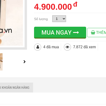
đ
4.900.000
Số lượng
MUA NGAY
THÊM
4 đã mua
7.872 đã xem
ÀI KHOẢN NGÂN HÀNG