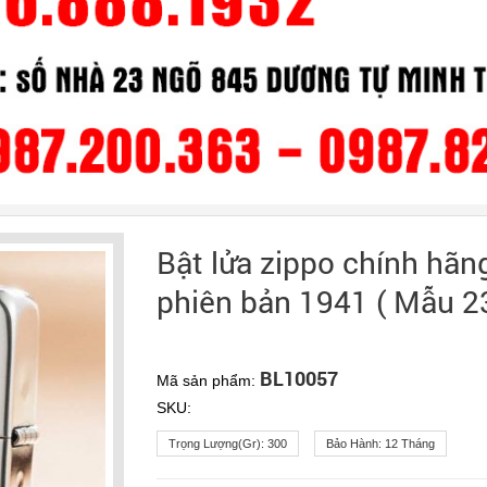
Bật lửa zippo chính hãn
phiên bản 1941 ( Mẫu 23
BL10057
Mã sản phẩm:
SKU:
Trọng Lượng(gr):
300
Bảo Hành:
12 Tháng