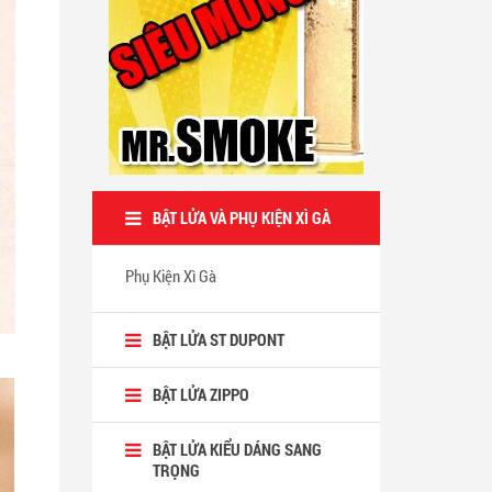
BẬT LỬA VÀ PHỤ KIỆN XÌ GÀ
Phụ Kiện Xì Gà
BẬT LỬA ST DUPONT
BẬT LỬA ZIPPO
BẬT LỬA KIỂU DÁNG SANG
TRỌNG