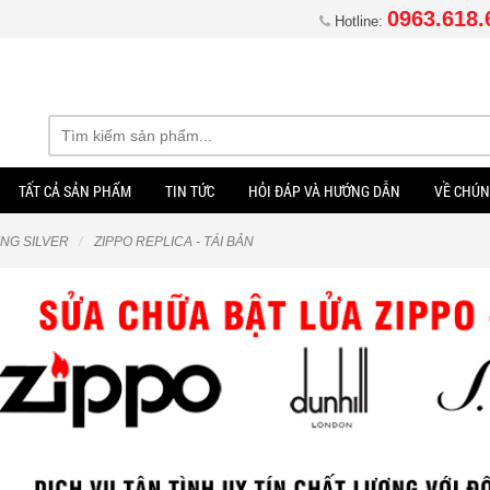
0963.618.
Hotline:
TẤT CẢ SẢN PHẨM
TIN TỨC
HỎI ĐÁP VÀ HƯỚNG DẪN
VỀ CHÚN
LING SILVER
ZIPPO REPLICA - TÁI BẢN