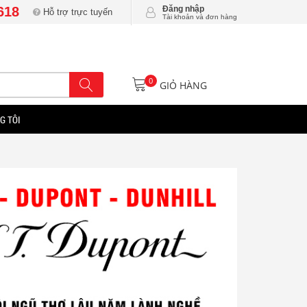
618
Đăng nhập
Hỗ trợ trực tuyến
Tài khoản và đơn hàng
0
GIỎ HÀNG
G TÔI