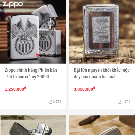
Zippo chính hãng Phiên bản
Bật lửa nguyên khối khắc mộc
1941 khắc cờ mỹ 29093
đáy bao quanh hai mặt
đ
đ
1.250.000
3.850.000
3.774
1.701