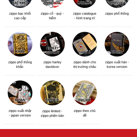
zippo bạc khối
zippo cổ - quý -
zippo catalogue
zippo phổ thông
cao cấp
hiếm
- hình trang trí
zippo phổ thông
zippo dành cho
zippo xuất hàn -
zippo harley
khắc
thị trường châu
korea version
davidson
á khắc siêu đẹp
zippo xuất nhật
zippo theo chủ
zippo limited -
- japan version
đề
zippo phiên bản
giới hạn