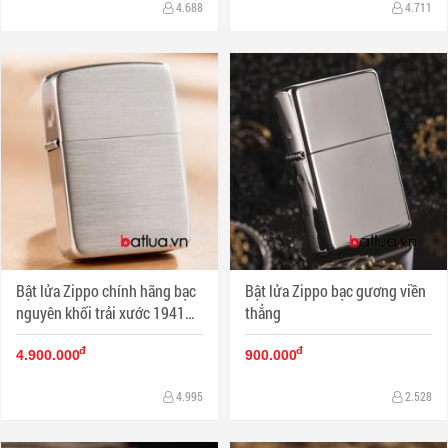
4.688
4.711
Bật lửa Zippo chính hãng bạc
Bật lửa Zippo bạc gương viền
nguyên khối trải xước 1941
thẳng
Mẫu 24
đ
đ
4.900.000
900.000
4.995
2.528