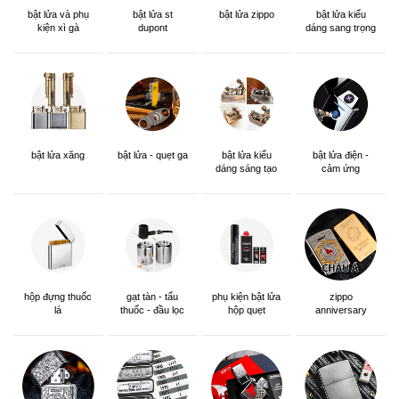
bật lửa và phụ
bật lửa st
bật lửa zippo
bật lửa kiểu
kiện xì gà
dupont
dáng sang trọng
bật lửa xăng
bật lửa - quẹt ga
bật lửa kiểu
bật lửa điện -
dáng sáng tạo
cảm ứng
hộp đựng thuốc
gạt tàn - tẩu
phụ kiện bật lửa
zippo
lá
thuốc - đầu lọc
hộp quẹt
anniversary
edition