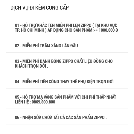
DỊCH VỤ ĐI KÈM CUNG CẤP
01 - HỖ TRỢ KHẮC TÊN MIỄN PHÍ LÊN ZIPPO ( TẠI KHU VỰC
TP. HỒ CHÍ MINH ) ÁP DỤNG CHO SẢN PHẨM >= 1000.000 Đ
02 - MIỄN PHÍ TRÂM XĂNG LẦN ĐẦU .
03 - MIỄN PHÍ ĐÁNH BÓNG ZIPPO CHẤT LIỆU ĐỒNG CHO
KHÁCH TRỌN ĐỜI .
04 - MIỄN PHÍ TIỀN CÔNG THAY THẾ PHỤ KIỆN TRỌN ĐỜI
05 - HỖ TRỢ MẠ VÀNG SẢN PHẨM VỚI CHI PHÍ THẤP NHẤT
LIÊN HỆ : 0869.800.800
06 - NHẬN SỬA CHỮA TẤT CẢ CÁC SẢN PHẨM ZIPPO .