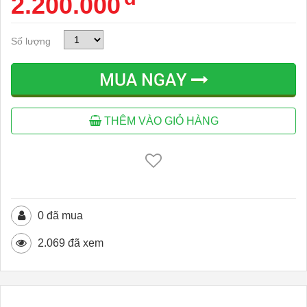
2.200.000
Số lượng
MUA NGAY
THÊM VÀO GIỎ HÀNG
0 đã mua
2.069 đã xem