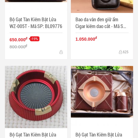
Bộ Gạt Tàn Kiêm Bật Lửa
Bao da vân đen giữ ẩm
WZ-005T - Mã SP: BL09776
Cigar kiêm dao cắt - Mã SP:
PKXG063
đ
-19%
đ
1.050.000
650.000
đ
800.000
625
Bộ Gạt Tàn Kiêm Bật Lửa
Bộ Gạt Tàn Kiêm Bật Lửa