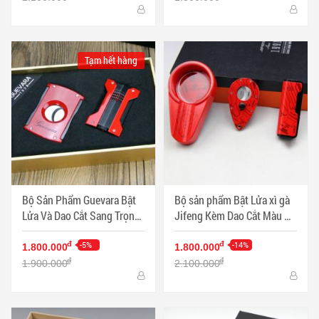
Tạm hết hàng
Bộ Sản Phẩm Guevara Bật
Bộ sản phẩm Bật Lửa xì gà
Lửa Và Dao Cắt Sang Trọng
Jifeng Kèm Dao Cắt Màu Đỏ
Màu Đỏ - Mã SP: PKXG336
Sang Trọng - Mã SP:
-5%
PKXG331
-14%
đ
đ
1.800.000
1.800.000
đ
đ
1.900.000
2.100.000