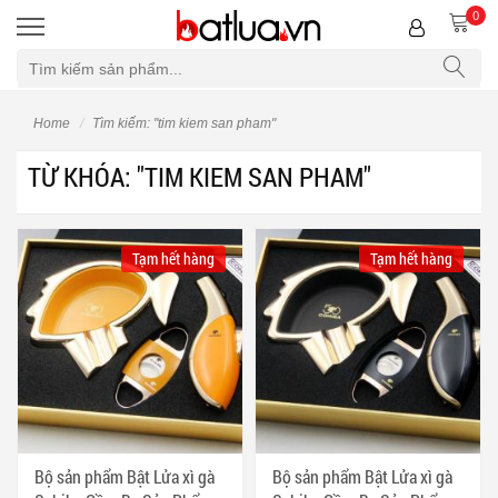
0
Bộ lọc
Home
Tìm kiếm: "tim kiem san pham"
TỪ KHÓA: "TIM KIEM SAN PHAM"
Tạm hết hàng
Tạm hết hàng
Bộ sản phẩm Bật Lửa xì gà
Bộ sản phẩm Bật Lửa xì gà