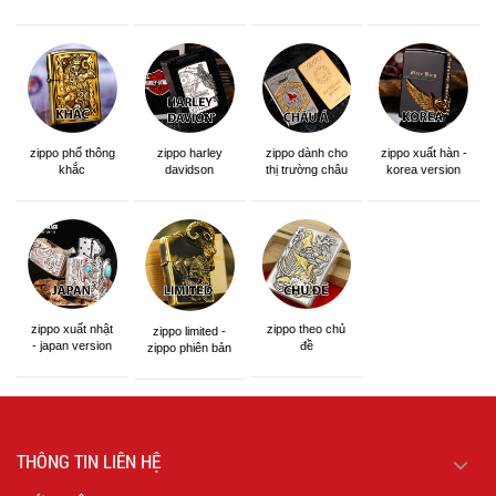
zippo phổ thông
zippo dành cho
zippo xuất hàn -
zippo harley
khắc
thị trường châu
korea version
davidson
á khắc siêu đẹp
zippo xuất nhật
zippo theo chủ
zippo limited -
- japan version
đề
zippo phiên bản
giới hạn
THÔNG TIN LIÊN HỆ