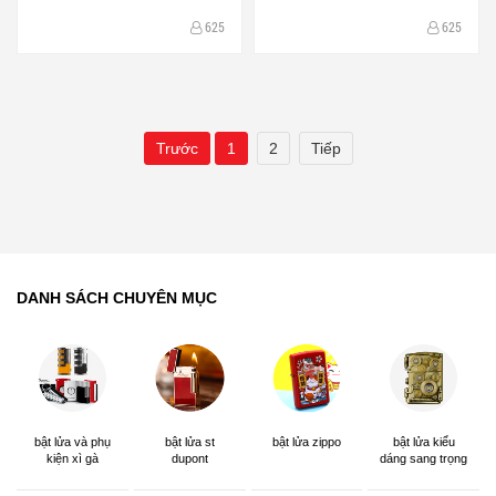
625
625
Trước
1
2
Tiếp
DANH SÁCH CHUYÊN MỤC
bật lửa và phụ
bật lửa st
bật lửa zippo
bật lửa kiểu
kiện xì gà
dupont
dáng sang trọng