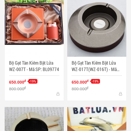
Bộ Gạt Tàn Kiêm Bật Lửa
Bộ Gạt Tàn Kiêm Bật Lửa
WZ-007T - Mã SP: BL09774
WZ-017T(WZ-016T) - Mã
SP: BL09695
-19%
-19%
đ
đ
650.000
650.000
đ
đ
800.000
800.000