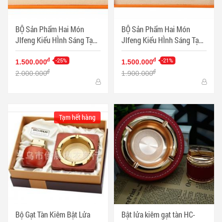
BỘ Sản Phẩm Hai Món
BỘ Sản Phẩm Hai Món
JIfeng Kiểu HÌnh Sáng Tạo
JIfeng Kiểu HÌnh Sáng Tạo
Sang TRọng Màu Đen - Mã
Sang TRọng Màu Bạc - Mã
SP: PKXG356
-25%
SP: PKXG353
-21%
đ
đ
1.500.000
1.500.000
đ
đ
2.000.000
1.900.000
Tạm hết hàng
Bộ Gạt Tàn Kiêm Bật Lửa
Bật lửa kiêm gạt tàn HC-