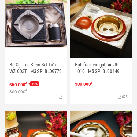
Bộ Gạt Tàn Kiêm Bật Lửa
Bật lửa kiêm gạt tàn JP-
WZ-003T - Mã SP: BL09772
1010 - Mã SP: BL00449
đ
-19%
đ
500.000
650.000
đ
800.000
625