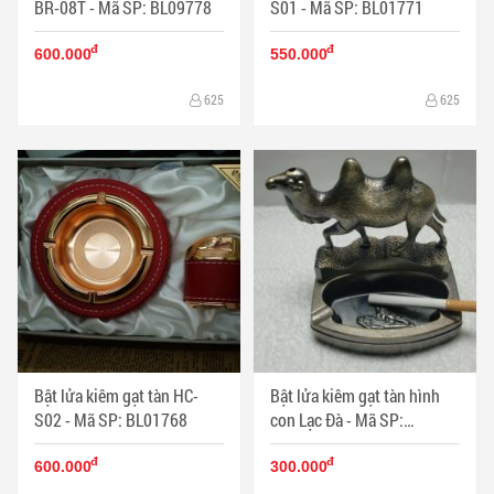
BR-08T - Mã SP: BL09778
S01 - Mã SP: BL01771
đ
đ
600.000
550.000
625
625
Bật lửa kiêm gạt tàn HC-
Bật lửa kiêm gạt tàn hình
S02 - Mã SP: BL01768
con Lạc Đà - Mã SP:
BL09192
đ
đ
600.000
300.000