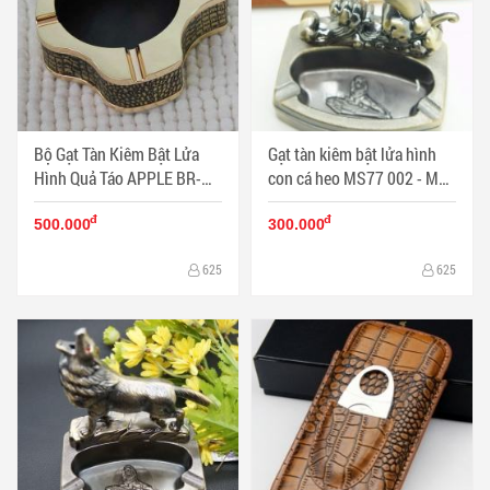
Bộ Gạt Tàn Kiêm Bật Lửa
Gạt tàn kiêm bật lửa hình
Hình Quả Táo APPLE BR-
con cá heo MS77 002 - Mã
20T - Mã SP: BL09699
SP: BL00483
đ
đ
500.000
300.000
625
625