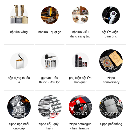
bật lửa xăng
bật lửa - quẹt ga
bật lửa kiểu
bật lửa điện -
dáng sáng tạo
cảm ứng
hộp đựng thuốc
gạt tàn - tẩu
phụ kiện bật lửa
zippo
lá
thuốc - đầu lọc
hộp quẹt
anniversary
edition
zippo bạc khối
zippo cổ - quý -
zippo catalogue
zippo phổ thông
cao cấp
hiếm
- hình trang trí