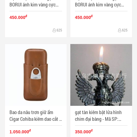
BORUI ánh kim vàng cực
BORUI ánh kim vàng cực
đẹp BR-05T MS77 007 - Mã
đẹp BR-02T MS77 011 - Mã
đ
đ
SP: BL00476
SP: BL00471
450.000
450.000
625
625
Bao da nâu trơn giữ ẩm
gạt tàn kiêm bật lửa hình
Cigar Cohiba kiêm dao cắt -
chim đại bàng - Mã SP:
Mã SP: PKXG061
BL09827
đ
đ
1.050.000
350.000