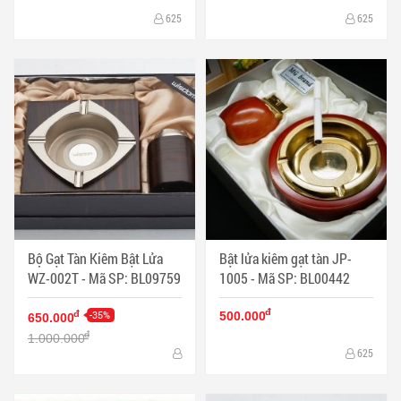
625
625
Bộ Gạt Tàn Kiêm Bật Lửa
Bật lửa kiêm gạt tàn JP-
WZ-002T - Mã SP: BL09759
1005 - Mã SP: BL00442
đ
-35%
đ
500.000
650.000
đ
1.000.000
625