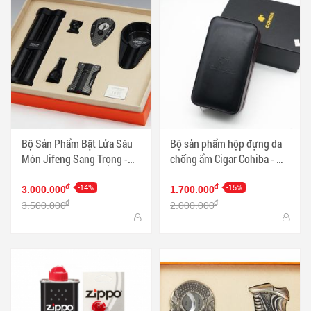
Bộ Sản Phẩm Bật Lửa Sáu
Bộ sản phẩm hộp đựng da
Món Jifeng Sang Trọng -
chống ẩm Cigar Cohiba - Mã
Mã SP: PKXG338
SP: PKXG130
-14%
-15%
đ
đ
3.000.000
1.700.000
đ
đ
3.500.000
2.000.000