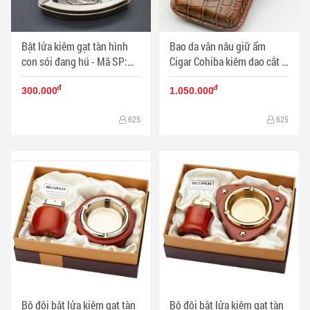
Bật lửa kiêm gạt tàn hình
Bao da vân nâu giữ ẩm
con sói đang hú - Mã SP:
Cigar Cohiba kiêm dao cắt -
BL01250
Mã SP: PKXG062
đ
đ
300.000
1.050.000
625
625
Bộ đôi bật lửa kiêm gạt tàn
Bộ đôi bật lửa kiêm gạt tàn