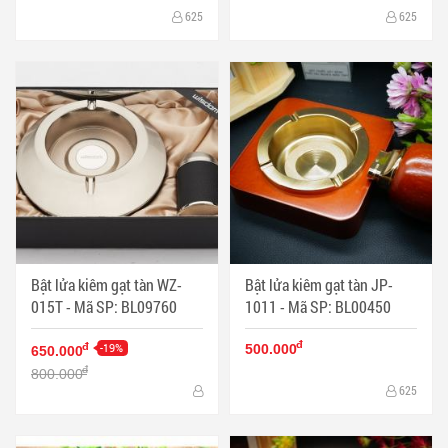
625
625
Bật lửa kiêm gạt tàn WZ-
Bật lửa kiêm gạt tàn JP-
015T - Mã SP: BL09760
1011 - Mã SP: BL00450
đ
-19%
đ
500.000
650.000
đ
800.000
625