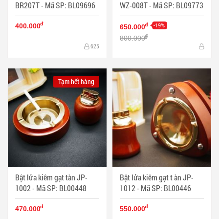
BR207T - Mã SP: BL09696
WZ-008T - Mã SP: BL09773
đ
-19%
đ
400.000
650.000
đ
800.000
625
Tạm hết hàng
Bật lửa kiêm gạt tàn JP-
Bật lửa kiêm gạt t àn JP-
1002 - Mã SP: BL00448
1012 - Mã SP: BL00446
đ
đ
470.000
550.000