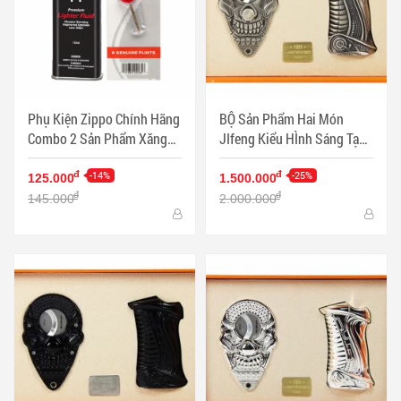
Phụ Kiện Zippo Chính Hãng
BỘ Sản Phẩm Hai Món
Combo 2 Sản Phẩm Xăng
JIfeng Kiểu HÌnh Sáng Tạo
Và Đá - Mã SP: ZPC3338
Sang TRọng - Mã SP:
-14%
PKXG355
-25%
đ
đ
125.000
1.500.000
đ
đ
145.000
2.000.000