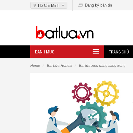
Đăng ký bản tin
Hồ Chí Minh
DANH MỤC
TRANG CHỦ
Home
Bật Lửa Honest
Bật lửa kiểu dáng sang trọng