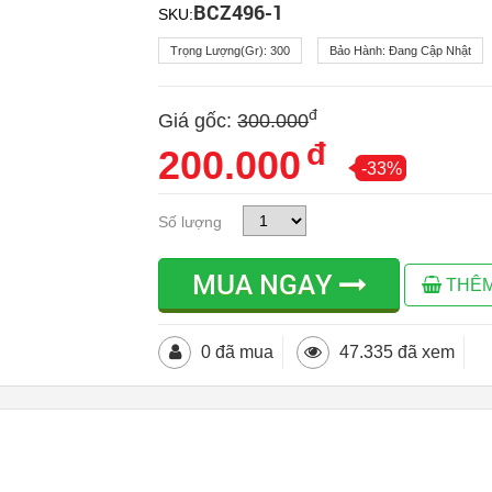
BCZ496-1
SKU:
Trọng Lượng(gr):
300
Bảo Hành:
Đang Cập Nhật
đ
Giá gốc:
300.000
đ
200.000
-33%
Số lượng
MUA NGAY
THÊM
0 đã mua
47.335 đã xem