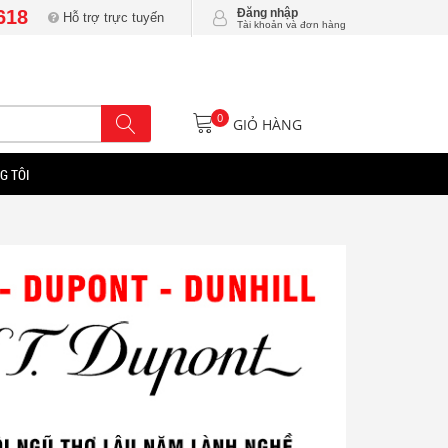
618
Đăng nhập
Hỗ trợ trực tuyến
Tài khoản và đơn hàng
0
GIỎ HÀNG
G TÔI