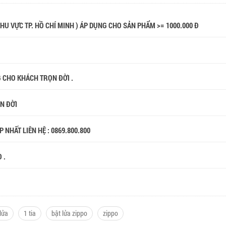
 KHU VỰC TP. HỒ CHÍ MINH ) ÁP DỤNG CHO SẢN PHẨM >= 1000.000 Đ
G CHO KHÁCH TRỌN ĐỜI .
ỌN ĐỜI
 NHẤT LIÊN HỆ : 0869.800.800
O .
lửa
1 tia
bật lửa zippo
zippo