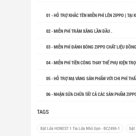
01 - HỖ TRỢ KHẮC TÊN MIỄN PHÍ LÊN ZIPPO ( TẠI
02 - MIỄN PHÍ TRÂM XĂNG LẦN ĐẦU .
03 - MIỄN PHÍ ĐÁNH BÓNG ZIPPO CHẤT LIỆU ĐỒN
04 - MIỄN PHÍ TIỀN CÔNG THAY THẾ PHỤ KIỆN TR
05 - HỖ TRỢ MẠ VÀNG SẢN PHẨM VỚI CHI PHÍ THẤP
06 - NHẬN SỬA CHỮA TẤT CẢ CÁC SẢN PHẨM ZIPP
TAGS
Bật Lửa HONEST 1 Tia Lửa Nhỏ Gọn - BCZ496-1
bật 