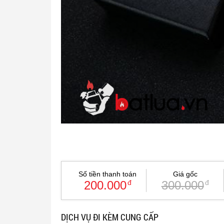
Số tiền thanh toán
Giá gốc
200.000
đ
300.000
đ
DỊCH VỤ ĐI KÈM CUNG CẤP