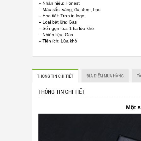
– Nhãn hiệu: Honest
– Màu sắc: vàng, đỏ, đen , bạc
– Họa tiết: Trơn in logo
– Loại bật lửa: Gas
– Số ngọn lửa: 1 tia lửa khò
– Nhiên liệu: Gas
– Tiện ích: Lửa khò
– Chất liệu: Kim loại chống han gỉ
– Kích thước: 86mm x 24mm x 12mm
– Trọng lượng: ~52g (Chưa bao gồm bao bì)
– Bộ sản phẩm bao gồm: 1 bật lửa
– có hiển thị mức gas
ĐỊA ĐIỂM MUA HÀNG
T
THÔNG TIN CHI TIẾT
THÔNG TIN CHI TIẾT
Một s